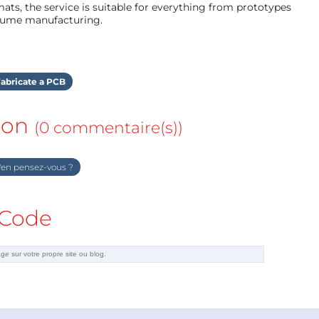
ts, the service is suitable for everything from prototypes
olume manufacturing.
abricate a PCB
ion
(0 commentaire(s))
en pensez-vous ?
Code