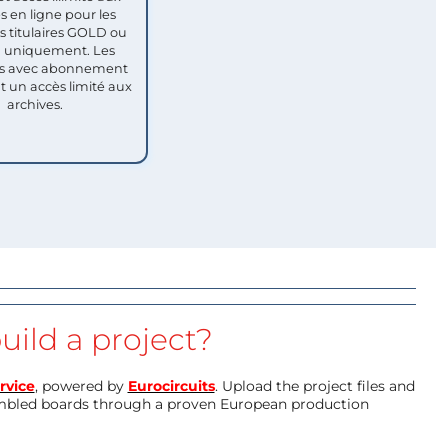
s en ligne pour les
titulaires GOLD ou
uniquement. Les
 avec abonnement
nt un accès limité aux
archives.
uild a project?
rvice
, powered by
Eurocircuits
. Upload the project files and
mbled boards through a proven European production