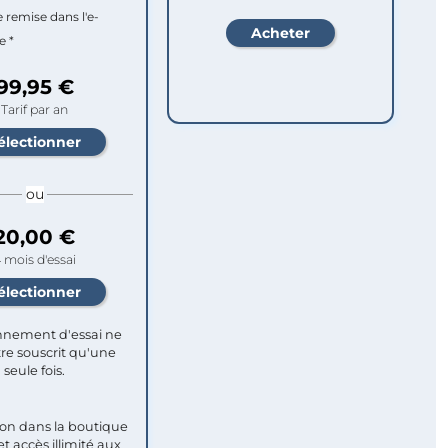
e remise dans l'e-
e *
99,95 €
Tarif par an
ou
20,00 €
 mois d'essai
nement d'essai ne
re souscrit qu'une
seule fois.​
ion dans la boutique
et accès illimité aux