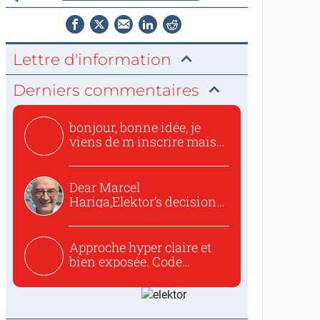
Lettre d'information
Derniers commentaires
bonjour, bonne idée, je
viens de m inscrire mais
o...
Dear Marcel
Hariga,Elektor’s decision
to republish...
Approche hyper claire et
bien exposée. Code
concis...