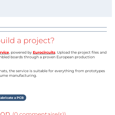
uild a project?
rvice
, powered by
Eurocircuits
. Upload the project files and
mbled boards through a proven European production
ts, the service is suitable for everything from prototypes
olume manufacturing.
abricate a PCB
ion
(0 commentaire(s))