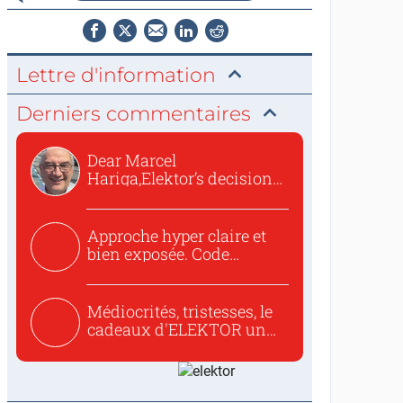
Lettre d'information
Derniers commentaires
Dear Marcel
Hariga,Elektor’s decision
to republish...
Approche hyper claire et
bien exposée. Code
concis...
Médiocrités, tristesses, le
cadeaux d'ELEKTOR un
c...