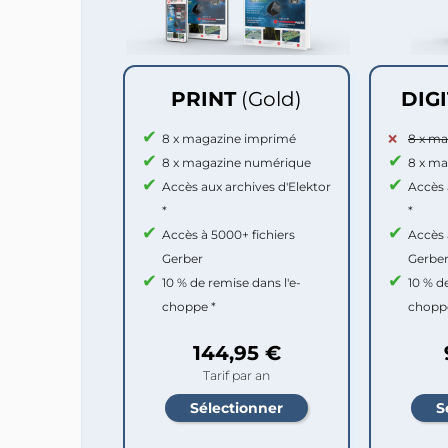
PRINT
(Gold)
DIG
8 x magazine imprimé
8 x m
8 x magazine numérique
8 x m
Accès aux archives d'Elektor
Accès 
*
*
Accès à 5000+ fichiers
Accès 
Gerber
Gerbe
10 % de remise dans l'e-
10 % d
choppe *
chopp
144,95 €
Tarif par an