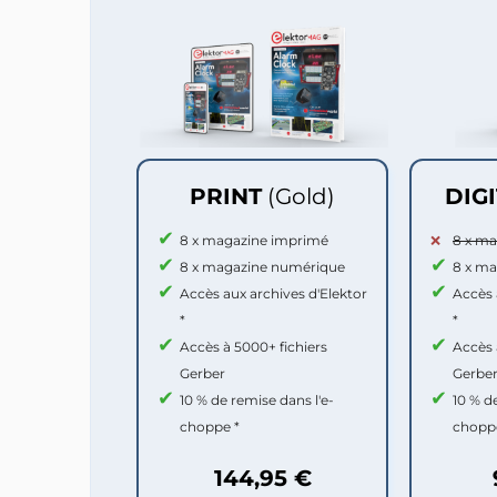
PRINT
(Gold)
DIG
8 x magazine imprimé
8 x m
8 x magazine numérique
8 x m
Accès aux archives d'Elektor
Accès 
*
*
Accès à 5000+ fichiers
Accès 
Gerber
Gerbe
10 % de remise dans l'e-
10 % d
choppe *
chopp
144,95 €