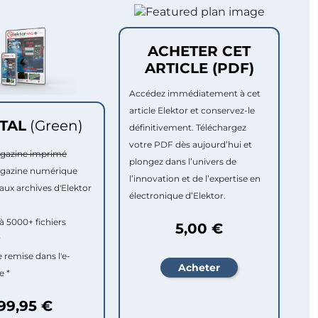
ACHETER CET
ARTICLE (PDF)
Accédez immédiatement à cet
article Elektor et conservez-le
ITAL
(Green)
définitivement. Téléchargez
votre PDF dès aujourd’hui et
agazine imprimé
plongez dans l’univers de
agazine numérique
l’innovation et de l’expertise en
aux archives d'Elektor
électronique d’Elektor.
à 5000+ fichiers
5,00 €
r
e remise dans l'e-
e *
99,95 €