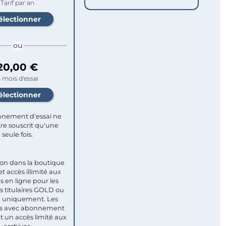
Tarif par an
ou
20,00 €
 mois d'essai
nement d'essai ne
re souscrit qu'une
seule fois.​
ion dans la boutique
et accès illimité aux
s en ligne pour les
titulaires GOLD ou
uniquement. Les
 avec abonnement
nt un accès limité aux