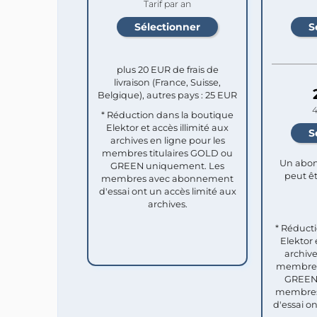
Tarif par an
plus 20 EUR de frais de
livraison (France, Suisse,
Belgique), autres pays : 25 EUR
4
* Réduction dans la boutique
Elektor et accès illimité aux
archives en ligne pour les
membres titulaires GOLD ou
Un abon
GREEN uniquement. Les
peut êt
membres avec abonnement
d'essai ont un accès limité aux
archives.
* Réduct
Elektor 
archive
membres 
GREEN 
membres
d'essai o