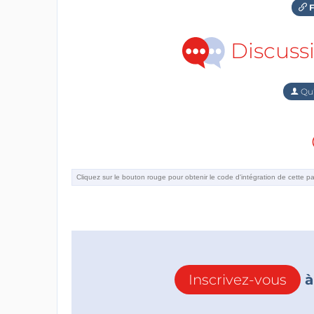
F
Discuss
Qu'
Inscrivez-vous
à