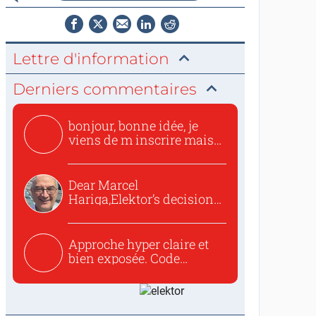
Lettre d'information
Derniers commentaires
bonjour, bonne idée, je
viens de m inscrire mais
o...
Dear Marcel
Hariga,Elektor’s decision
to republish...
Approche hyper claire et
bien exposée. Code
concis...