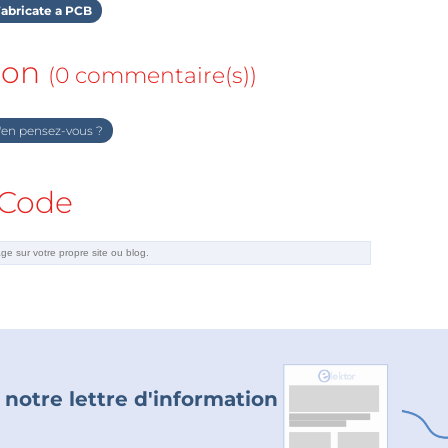
abricate a PCB
ion
(0 commentaire(s))
en pensez-vous ?
Code
 notre lettre d'information