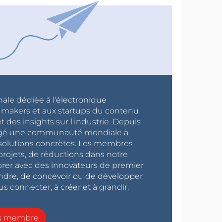
nale dédiée à l'électronique
x makers et aux startups du contenu
 des insights sur l'industrie. Depuis
ragé une communauté mondiale à
s solutions concrètes. Les membres
projets, de réductions dans notre
orer avec des innovateurs de premier
endre, de concevoir ou de développer
s connecter, à créer et à grandir.
ns membre