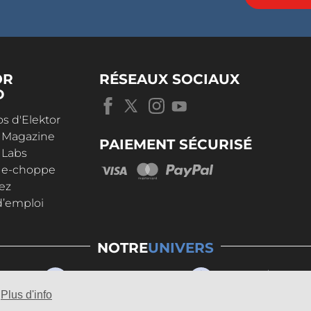
OR
RÉSEAUX SOCIAUX
D
s d'Elektor
r Magazine
PAIEMENT SÉCURISÉ
 Labs
r e-choppe
ez
d’emploi
NOTRE
UNIVERS
Plus d'info