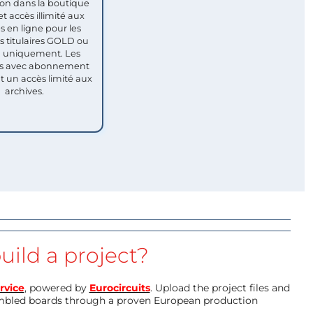
ion dans la boutique
et accès illimité aux
s en ligne pour les
titulaires GOLD ou
uniquement. Les
 avec abonnement
nt un accès limité aux
archives.
uild a project?
rvice
, powered by
Eurocircuits
. Upload the project files and
mbled boards through a proven European production