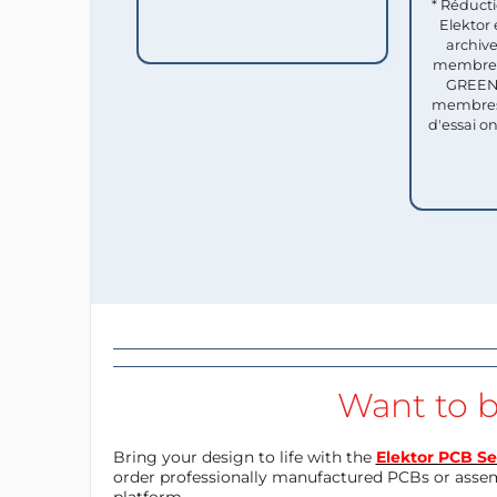
* Réduct
Elektor 
archive
membres 
GREEN 
membres
d'essai o
Want to b
Bring your design to life with the
Elektor PCB Se
order professionally manufactured PCBs or asse
platform.