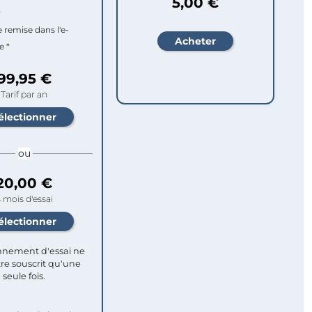
5,00 €
r
e remise dans l'e-
e *
99,95 €
Tarif par an
ou
20,00 €
 mois d'essai
nement d'essai ne
re souscrit qu'une
seule fois.​