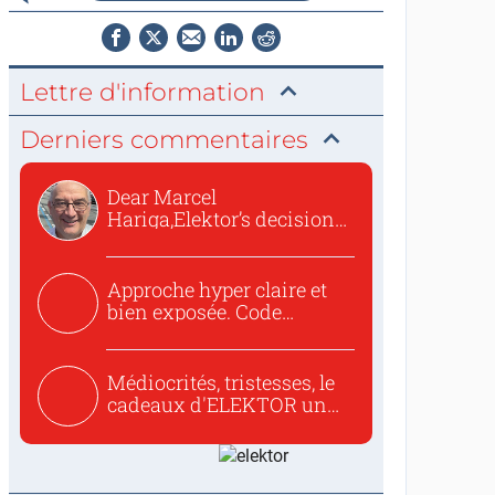
Lettre d'information
Derniers commentaires
Dear Marcel
Hariga,Elektor’s decision
to republish...
Approche hyper claire et
bien exposée. Code
concis...
Médiocrités, tristesses, le
cadeaux d'ELEKTOR un
c...