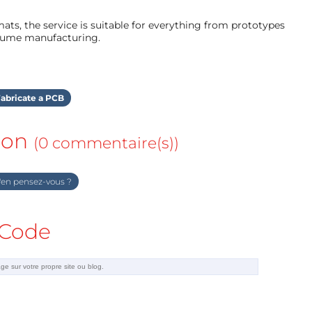
ts, the service is suitable for everything from prototypes
olume manufacturing.
abricate a PCB
ion
(0 commentaire(s))
en pensez-vous ?
Code