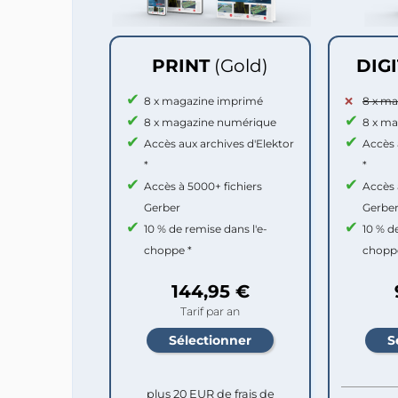
PRINT
(Gold)
DIG
8 x magazine imprimé
8 x m
8 x magazine numérique
8 x m
Accès aux archives d'Elektor
Accès 
*
*
Accès à 5000+ fichiers
Accès 
Gerber
Gerbe
10 % de remise dans l'e-
10 % d
choppe *
chopp
144,95 €
Tarif par an
plus 20 EUR de frais de