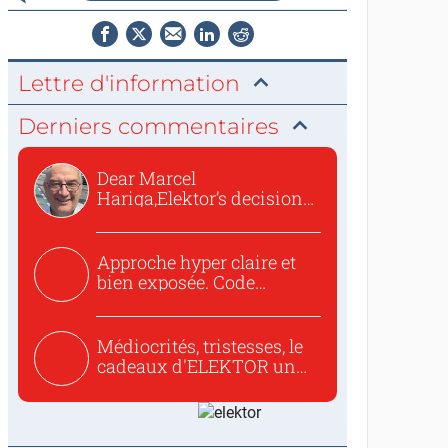
Lettre d'information
Derniers commentaires
Dear Marcel
Hariga,Elektor’s decision
to republish...
Approche hyper claire et
bien exposée. Code
concis...
Médiocrités, tristesses, le
cadeaux d'ELEKTOR un
c...