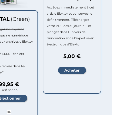
Accédez immédiatement à cet
article Elektor et conservez-le
ITAL
(Green)
définitivement. Téléchargez
votre PDF dès aujourd’hui et
agazine imprimé
plongez dans l’univers de
agazine numérique
l’innovation et de l’expertise en
aux archives d'Elektor
électronique d’Elektor.
à 5000+ fichiers
5,00 €
r
e remise dans l'e-
e *
99,95 €
Tarif par an
ou