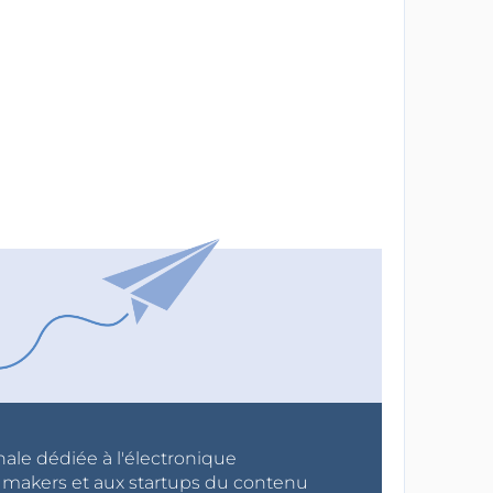
nale dédiée à l'électronique
x makers et aux startups du contenu