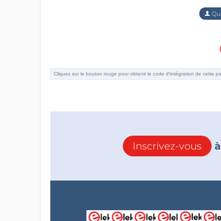
Qu'
Inscrivez-vous
à