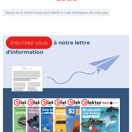
Inscrivez-vous
à notre lettre
d'information