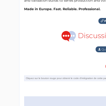
and validation builds to series production and v
Made in Europe. Fast. Reliable. Professional.
F
Discuss
Qu'