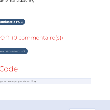
olume manufacturing.
abricate a PCB
ion
(0 commentaire(s))
en pensez-vous ?
Code