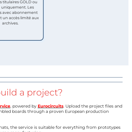
titulaires GOLD ou
uniquement. Les
 avec abonnement
nt un accès limité aux
archives.
uild a project?
rvice
, powered by
Eurocircuits
. Upload the project files and
mbled boards through a proven European production
ts, the service is suitable for everything from prototypes