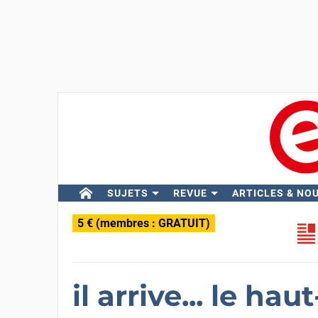
SUJETS
REVUE
ARTICLES & NO
5 € (membres : GRATUIT)
il arrive... le h