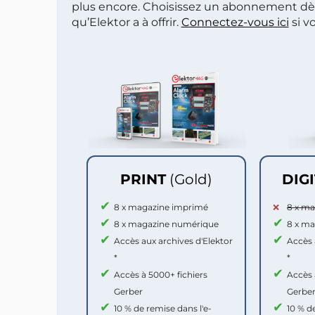
plus encore. Choisissez un abonnement dè
qu’Elektor a à offrir.
Connectez-vous ici
si v
PRINT
(Gold)
DIG
8 x magazine imprimé
8 x m
8 x magazine numérique
8 x m
Accès aux archives d'Elektor
Accès 
*
*
Accès à 5000+ fichiers
Accès 
Gerber
Gerbe
10 % de remise dans l'e-
10 % d