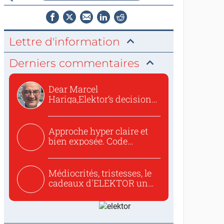
Lettre d'information
Derniers commentaires
Dear Marcel
Hariga,Elektor’s decision
to republish...
Approche hyper claire et
bien exposée. Code
concis...
Médiocrités, tristesses, le
cadeaux d'ELEKTOR un
c...