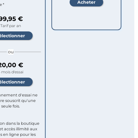
e *
99,95 €
Tarif par an
ou
20,00 €
 mois d'essai
nement d'essai ne
re souscrit qu'une
seule fois.​
ion dans la boutique
et accès illimité aux
s en ligne pour les