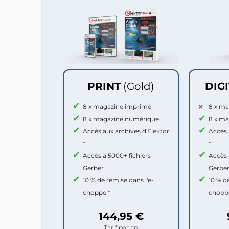
PRINT
(Gold)
DIG
8 x magazine imprimé
8 x m
8 x magazine numérique
8 x m
Accès aux archives d'Elektor
Accès 
*
*
Accès à 5000+ fichiers
Accès 
Gerber
Gerbe
10 % de remise dans l'e-
10 % d
choppe *
chopp
144,95 €
Tarif par an