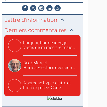
Lettre d'information
Derniers commentaires
bonjour, bonne idée, je
viens de m inscrire mais
o...
Dear Marcel
Hariga,Elektor’s decision
to republish...
Approche hyper claire et
bien exposée. Code
concis...