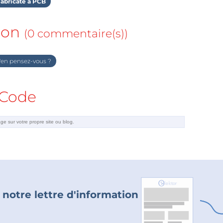
abricate a PCB
ion
(0 commentaire(s))
en pensez-vous ?
Code
 notre lettre d'information