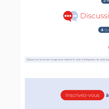
F
Discuss
Qu'
Inscrivez-vous
à