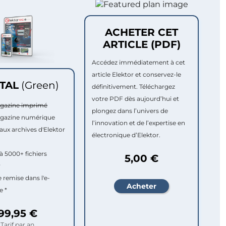
ACHETER CET
ARTICLE (PDF)
Accédez immédiatement à cet
article Elektor et conservez-le
ITAL
(Green)
définitivement. Téléchargez
votre PDF dès aujourd’hui et
agazine imprimé
plongez dans l’univers de
agazine numérique
l’innovation et de l’expertise en
aux archives d'Elektor
électronique d’Elektor.
à 5000+ fichiers
5,00 €
r
e remise dans l'e-
e *
99,95 €
Tarif par an