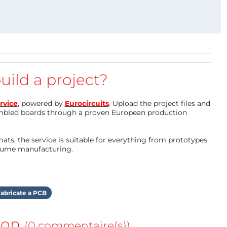
uild a project?
rvice
, powered by
Eurocircuits
. Upload the project files and
mbled boards through a proven European production
ts, the service is suitable for everything from prototypes
olume manufacturing.
abricate a PCB
ion
(0 commentaire(s))