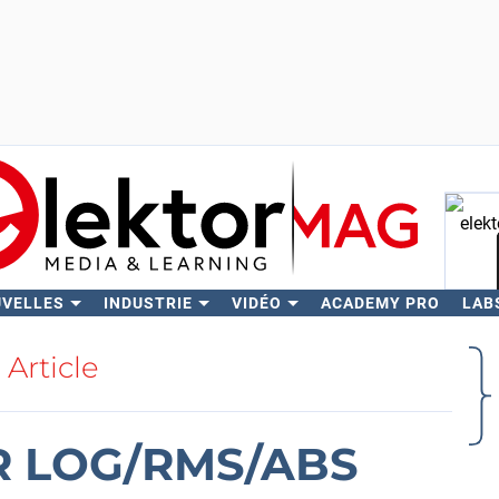
UVELLES
INDUSTRIE
VIDÉO
ACADEMY PRO
LAB
Rech
Article
R LOG/RMS/ABS