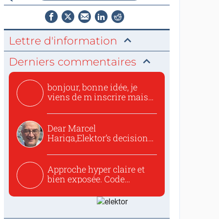
Lettre d'information
Derniers commentaires
bonjour, bonne idée, je
viens de m inscrire mais
o...
Dear Marcel
Hariga,Elektor’s decision
to republish...
Approche hyper claire et
bien exposée. Code
concis...