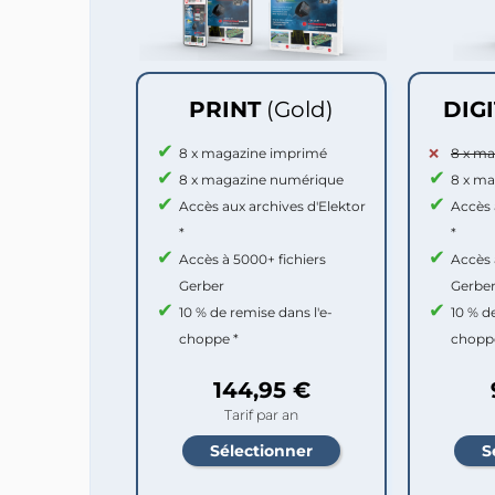
PRINT
(Gold)
DIG
8 x magazine imprimé
8 x m
8 x magazine numérique
8 x m
Accès aux archives d'Elektor
Accès 
*
*
Accès à 5000+ fichiers
Accès 
Gerber
Gerbe
10 % de remise dans l'e-
10 % d
choppe *
chopp
144,95 €
Tarif par an