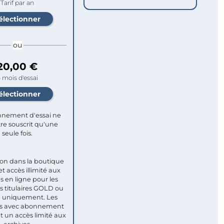
Tarif par an
ou
20,00 €
 mois d'essai
nement d'essai ne
re souscrit qu'une
seule fois.​
ion dans la boutique
et accès illimité aux
s en ligne pour les
titulaires GOLD ou
uniquement. Les
 avec abonnement
nt un accès limité aux