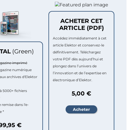
ACHETER CET
ARTICLE (PDF)
Accédez immédiatement à cet
article Elektor et conservez-le
ITAL
(Green)
définitivement. Téléchargez
votre PDF dès aujourd’hui et
agazine imprimé
plongez dans l’univers de
agazine numérique
l’innovation et de l’expertise en
aux archives d'Elektor
électronique d’Elektor.
à 5000+ fichiers
5,00 €
r
e remise dans l'e-
e *
99,95 €