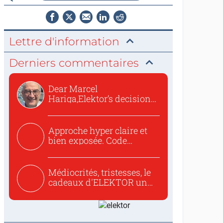
Lettre d'information
Derniers commentaires
Dear Marcel
Hariga,Elektor’s decision
to republish...
Approche hyper claire et
bien exposée. Code
concis...
Médiocrités, tristesses, le
cadeaux d'ELEKTOR un
c...