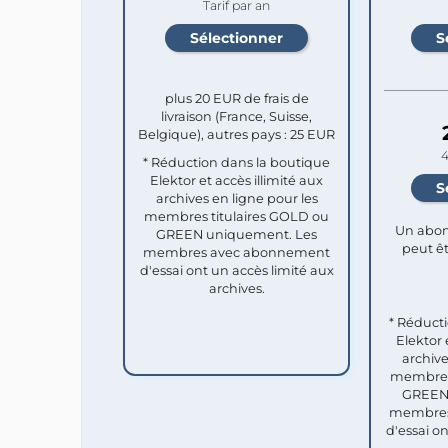
Tarif par an
plus 20 EUR de frais de
livraison (France, Suisse,
Belgique), autres pays : 25 EUR
4
* Réduction dans la boutique
Elektor et accès illimité aux
archives en ligne pour les
membres titulaires GOLD ou
Un abon
GREEN uniquement. Les
peut êt
membres avec abonnement
d'essai ont un accès limité aux
archives.
* Réduct
Elektor 
archive
membres 
GREEN 
membres
d'essai o