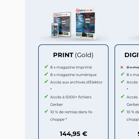
PRINT
(Gold)
DIG
8 x magazine imprimé
8 x m
8 x magazine numérique
8 x m
Accès aux archives d'Elektor
Accès 
*
*
Accès à 5000+ fichiers
Accès 
Gerber
Gerbe
10 % de remise dans l'e-
10 % d
choppe *
chopp
144,95 €