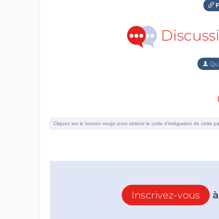
F
Discuss
Qu'
Inscrivez-vous
à