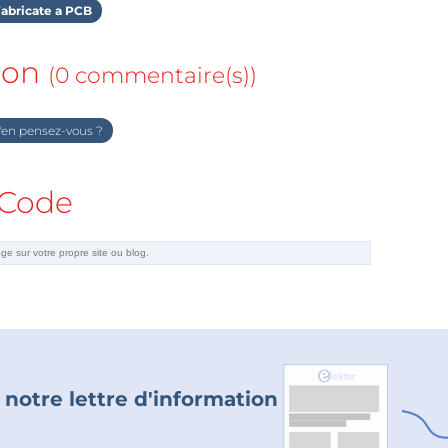
abricate a PCB
ion
(0 commentaire(s))
en pensez-vous ?
Code
 notre lettre d'information