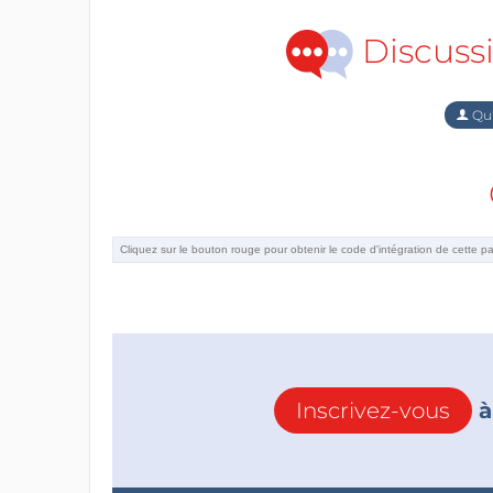
Discuss
Qu'
Inscrivez-vous
à