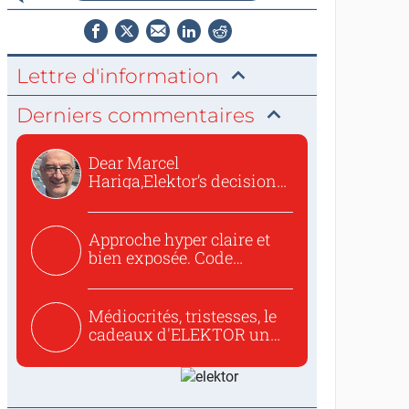
Lettre d'information
Derniers commentaires
Dear Marcel
Hariga,Elektor’s decision
to republish...
Approche hyper claire et
bien exposée. Code
concis...
Médiocrités, tristesses, le
cadeaux d'ELEKTOR un
c...