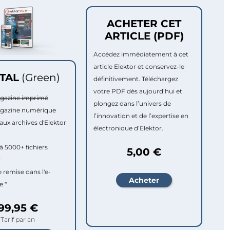
ACHETER CET
ARTICLE (PDF)
Accédez immédiatement à cet
article Elektor et conservez-le
ITAL
(Green)
définitivement. Téléchargez
votre PDF dès aujourd’hui et
agazine imprimé
plongez dans l’univers de
agazine numérique
l’innovation et de l’expertise en
aux archives d'Elektor
électronique d’Elektor.
à 5000+ fichiers
5,00 €
r
e remise dans l'e-
e *
99,95 €
Tarif par an