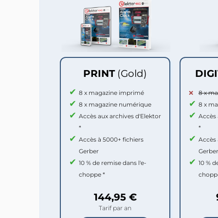
PRINT
(Gold)
DIG
8 x magazine imprimé
8 x m
8 x magazine numérique
8 x m
Accès aux archives d'Elektor
Accès 
*
*
Accès à 5000+ fichiers
Accès 
Gerber
Gerbe
10 % de remise dans l'e-
10 % d
choppe *
chopp
144,95 €
Tarif par an