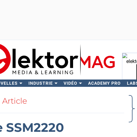
UVELLES
INDUSTRIE
VIDÉO
ACADEMY PRO
LAB
Rech
Article
le SSM2220