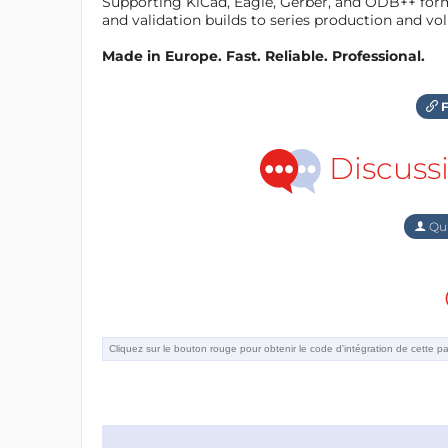
Supporting KiCad, Eagle, Gerber, and ODB++ forma
and validation builds to series production and v
Made in Europe. Fast. Reliable. Professional.
F
Discuss
Qu'