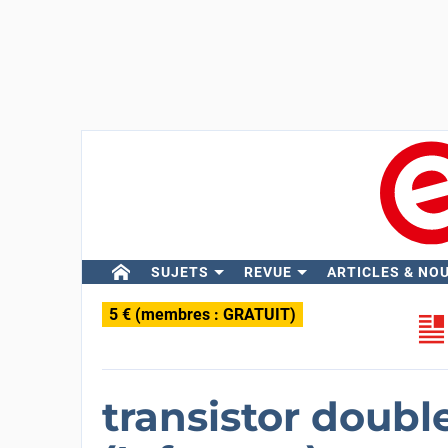
SUJETS
REVUE
ARTICLES & NO
5 € (membres : GRATUIT)
transistor doub