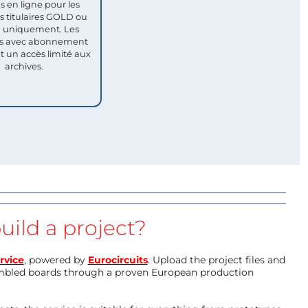
s en ligne pour les
titulaires GOLD ou
uniquement. Les
 avec abonnement
nt un accès limité aux
archives.
uild a project?
rvice
, powered by
Eurocircuits
. Upload the project files and
mbled boards through a proven European production