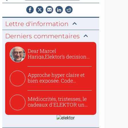
Lettre d'information
Derniers commentaires
Dear Marcel
Hariga,Elektor’s decision
to republish...
Approche hyper claire et
bien exposée. Code
concis...
Médiocrités, tristesses, le
cadeaux d'ELEKTOR un
c...