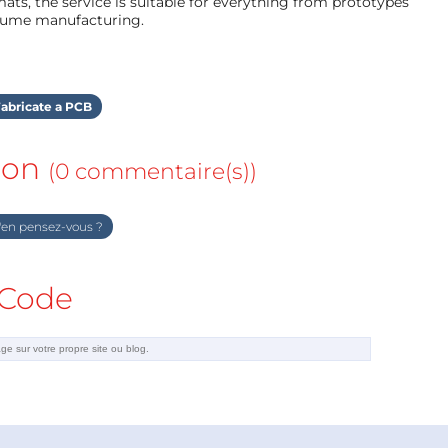
ts, the service is suitable for everything from prototypes
olume manufacturing.
abricate a PCB
ion
(0 commentaire(s))
en pensez-vous ?
Code