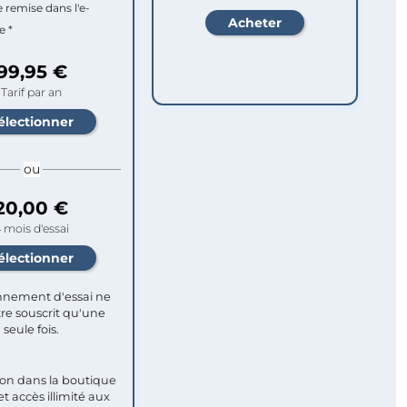
e remise dans l'e-
e *
99,95 €
Tarif par an
ou
20,00 €
 mois d'essai
nement d'essai ne
re souscrit qu'une
seule fois.​
ion dans la boutique
et accès illimité aux