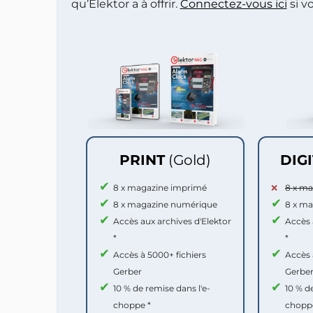
qu’Elektor a à offrir.
Connectez-vous ici
si v
PRINT
(Gold)
DIG
8 x magazine imprimé
8 x m
8 x magazine numérique
8 x m
Accès aux archives d'Elektor
Accès 
*
*
Accès à 5000+ fichiers
Accès 
Gerber
Gerbe
10 % de remise dans l'e-
10 % d
choppe *
chopp