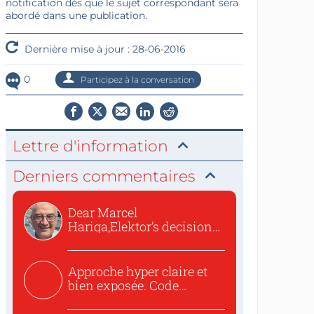
notification dès que le sujet correspondant sera
abordé dans une publication.
Dernière mise à jour : 28-06-2016
0
Participez à la conversation
Lettre d'information
Derniers commentaires
Dear Marcel
Hariga,Elektor’s decision
to republish...
Approche hyper claire et
bien exposée. Code
concis...