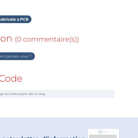
abricate a PCB
ion
(0 commentaire(s))
en pensez-vous ?
Code