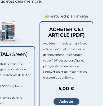
ous êtes déjà membre.
ACHETER CET
ARTICLE (PDF)
Accédez immédiatement à cet
article Elektor et conservez-le
ITAL
(Green)
définitivement. Téléchargez
votre PDF dès aujourd’hui et
agazine imprimé
plongez dans l’univers de
agazine numérique
l’innovation et de l’expertise en
aux archives d'Elektor
électronique d’Elektor.
à 5000+ fichiers
5,00 €
r
e remise dans l'e-
e *