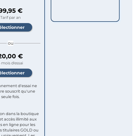
99,95 €
Tarif par an
ou
20,00 €
 mois d'essai
nement d'essai ne
re souscrit qu'une
seule fois.​
ion dans la boutique
et accès illimité aux
s en ligne pour les
titulaires GOLD ou
uniquement. Les