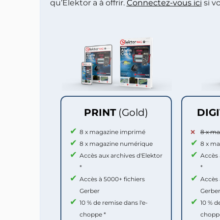
qu’Elektor a à offrir.
Connectez-vous ici
si v
PRINT
(Gold)
DIG
8 x magazine imprimé
8 x m
8 x magazine numérique
8 x m
Accès aux archives d'Elektor
Accès 
*
*
Accès à 5000+ fichiers
Accès 
Gerber
Gerbe
10 % de remise dans l'e-
10 % d
choppe *
chopp