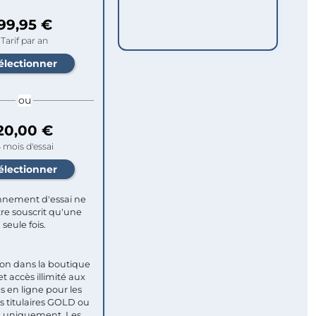
99,95 €
Tarif par an
ou
20,00 €
 mois d'essai
nement d'essai ne
re souscrit qu'une
seule fois.​
ion dans la boutique
et accès illimité aux
s en ligne pour les
titulaires GOLD ou
uniquement. Les