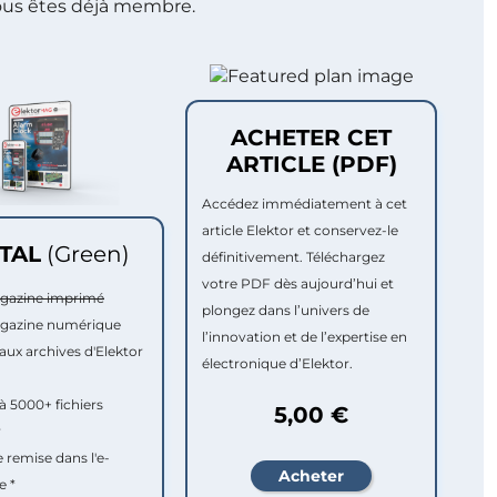
ous êtes déjà membre.
ACHETER CET
ARTICLE (PDF)
Accédez immédiatement à cet
article Elektor et conservez-le
ITAL
(Green)
définitivement. Téléchargez
votre PDF dès aujourd’hui et
agazine imprimé
plongez dans l’univers de
agazine numérique
l’innovation et de l’expertise en
aux archives d'Elektor
électronique d’Elektor.
à 5000+ fichiers
5,00 €
r
e remise dans l'e-
e *