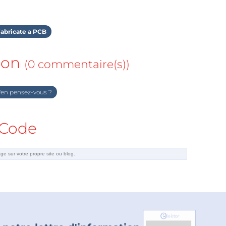
abricate a PCB
ion
(0 commentaire(s))
en pensez-vous ?
Code