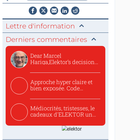
Lettre d'information
Derniers commentaires
Dear Marcel
Hariga,Elektor’s decision
to republish...
Approche hyper claire et
bien exposée. Code
concis...
Médiocrités, tristesses, le
cadeaux d'ELEKTOR un
c...