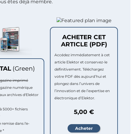
ous êtes déjà membre.
ACHETER CET
ARTICLE (PDF)
Accédez immédiatement à cet
article Elektor et conservez-le
ITAL
(Green)
définitivement. Téléchargez
votre PDF dès aujourd’hui et
agazine imprimé
plongez dans l’univers de
agazine numérique
l’innovation et de l’expertise en
aux archives d'Elektor
électronique d’Elektor.
à 5000+ fichiers
5,00 €
r
e remise dans l'e-
e *