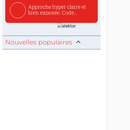
Approche hyper claire et
bien exposée. Code
concis...
Nouvelles populaires