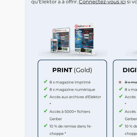
qu’Elektor a à offrir.
Connectez-vous ici
si v
PRINT
(Gold)
DIG
8 x magazine imprimé
8 x m
8 x magazine numérique
8 x m
Accès aux archives d'Elektor
Accès 
*
*
Accès à 5000+ fichiers
Accès 
Gerber
Gerbe
10 % de remise dans l'e-
10 % d
choppe *
chopp