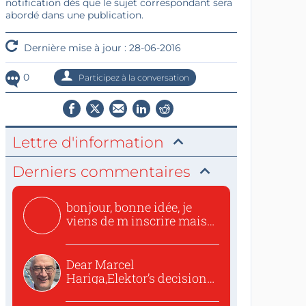
notification dès que le sujet correspondant sera
abordé dans une publication.
Dernière mise à jour : 28-06-2016
0
Participez à la conversation
Lettre d'information
Derniers commentaires
bonjour, bonne idée, je
viens de m inscrire mais
o...
Dear Marcel
Hariga,Elektor’s decision
to republish...