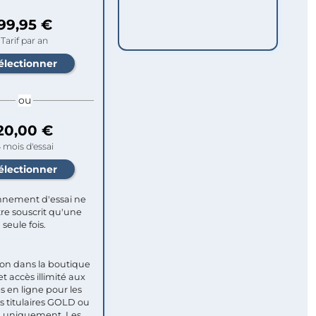
99,95 €
Tarif par an
ou
20,00 €
 mois d'essai
nement d'essai ne
re souscrit qu'une
seule fois.​
ion dans la boutique
et accès illimité aux
s en ligne pour les
titulaires GOLD ou
uniquement. Les