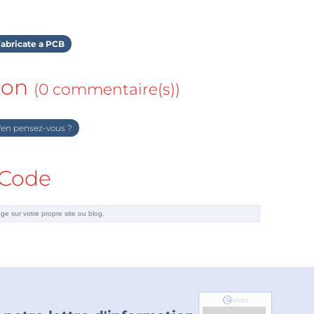
abricate a PCB
ion
(0 commentaire(s))
en pensez-vous ?
Code