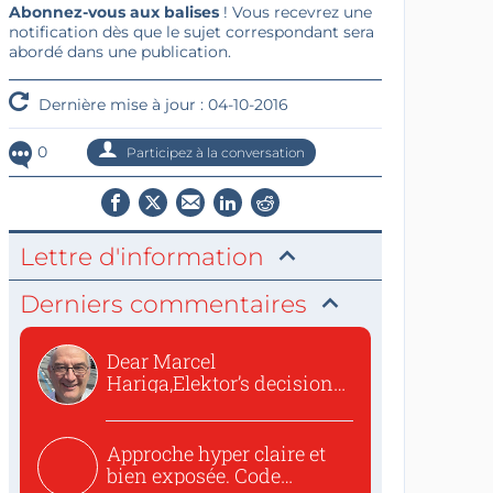
Abonnez-vous aux balises
! Vous recevrez une
notification dès que le sujet correspondant sera
abordé dans une publication.
Dernière mise à jour : 04-10-2016
0
Participez à la conversation
Lettre d'information
Derniers commentaires
Dear Marcel
Hariga,Elektor’s decision
to republish...
Approche hyper claire et
bien exposée. Code