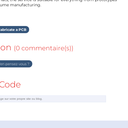
olume manufacturing.
abricate a PCB
ion
(0 commentaire(s))
en pensez-vous ?
Code