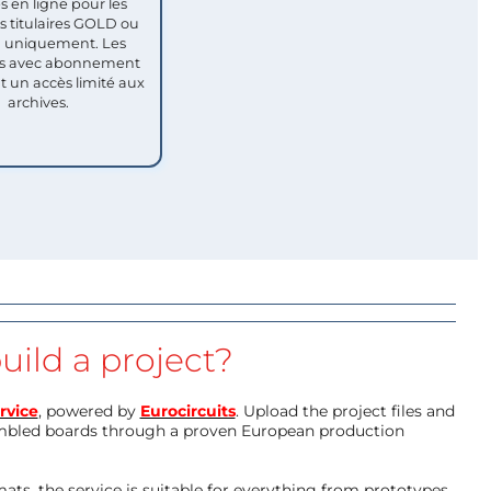
s en ligne pour les
titulaires GOLD ou
uniquement. Les
 avec abonnement
nt un accès limité aux
archives.
uild a project?
rvice
, powered by
Eurocircuits
. Upload the project files and
mbled boards through a proven European production
ts, the service is suitable for everything from prototypes