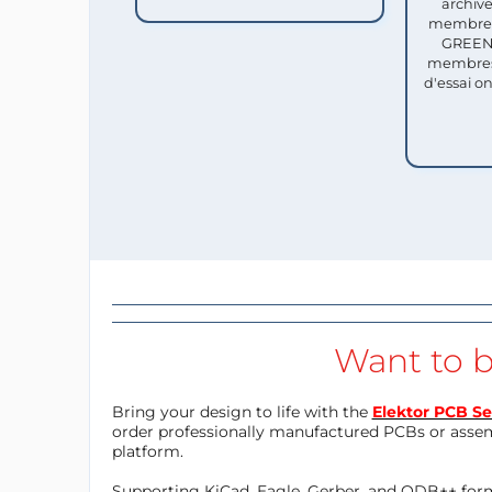
archive
membres 
GREEN 
membres
d'essai o
Want to b
Bring your design to life with the
Elektor PCB Se
order professionally manufactured PCBs or asse
platform.
Supporting KiCad, Eagle, Gerber, and ODB++ forma