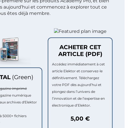
t-première sur les produits Academy Pro, et bien
s aujourd’hui et commencez à explorer tout ce
ous êtes déjà membre.
ACHETER CET
ARTICLE (PDF)
Accédez immédiatement à cet
article Elektor et conservez-le
ITAL
(Green)
définitivement. Téléchargez
votre PDF dès aujourd’hui et
agazine imprimé
plongez dans l’univers de
agazine numérique
l’innovation et de l’expertise en
aux archives d'Elektor
électronique d’Elektor.
à 5000+ fichiers
5,00 €
r