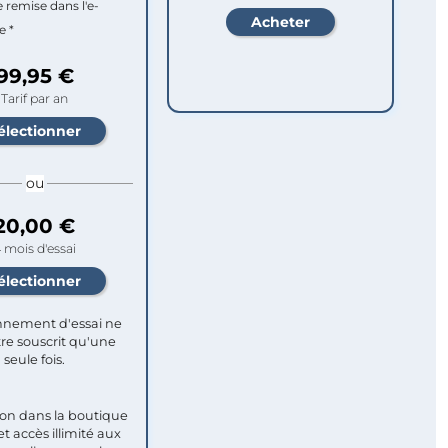
e remise dans l'e-
e *
99,95 €
Tarif par an
ou
20,00 €
 mois d'essai
nement d'essai ne
re souscrit qu'une
seule fois.​
ion dans la boutique
et accès illimité aux