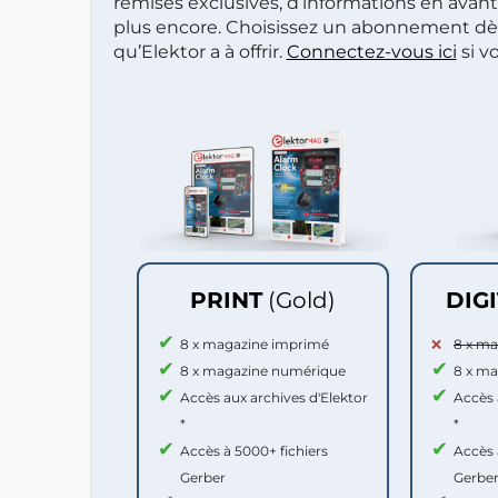
remises exclusives, d’informations en avan
plus encore. Choisissez un abonnement dè
qu’Elektor a à offrir.
Connectez-vous ici
si v
PRINT
(Gold)
DIG
8 x magazine imprimé
8 x m
8 x magazine numérique
8 x m
Accès aux archives d'Elektor
Accès 
*
*
Accès à 5000+ fichiers
Accès 
Gerber
Gerbe