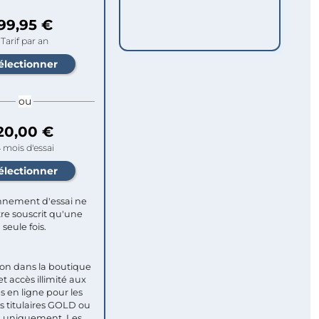
99,95 €
Tarif par an
ou
20,00 €
 mois d'essai
nement d'essai ne
re souscrit qu'une
seule fois.​
ion dans la boutique
et accès illimité aux
s en ligne pour les
titulaires GOLD ou
uniquement. Les