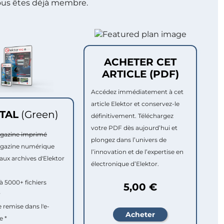
ous êtes déjà membre.
ACHETER CET
ARTICLE (PDF)
Accédez immédiatement à cet
article Elektor et conservez-le
ITAL
(Green)
définitivement. Téléchargez
votre PDF dès aujourd’hui et
agazine imprimé
plongez dans l’univers de
agazine numérique
l’innovation et de l’expertise en
aux archives d'Elektor
électronique d’Elektor.
à 5000+ fichiers
5,00 €
r
e remise dans l'e-
e *