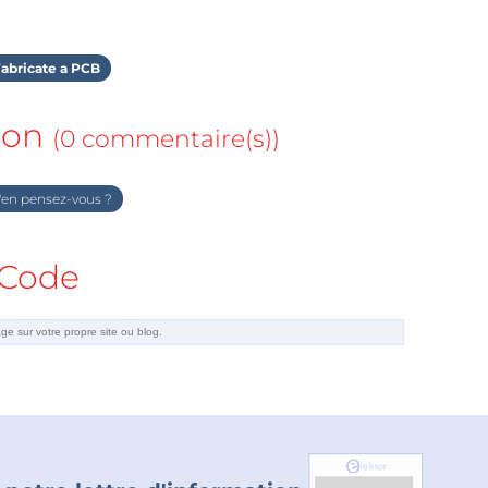
abricate a PCB
ion
(0 commentaire(s))
en pensez-vous ?
Code