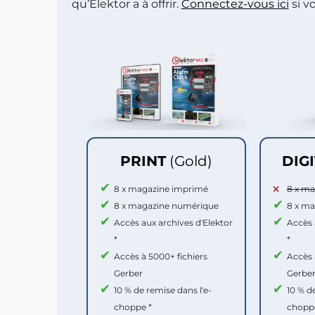
qu’Elektor a à offrir.
Connectez-vous ici
si v
PRINT
(Gold)
DIG
8 x magazine imprimé
8 x m
8 x magazine numérique
8 x m
Accès aux archives d'Elektor
Accès 
*
*
Accès à 5000+ fichiers
Accès 
Gerber
Gerbe
10 % de remise dans l'e-
10 % d
choppe *
chopp