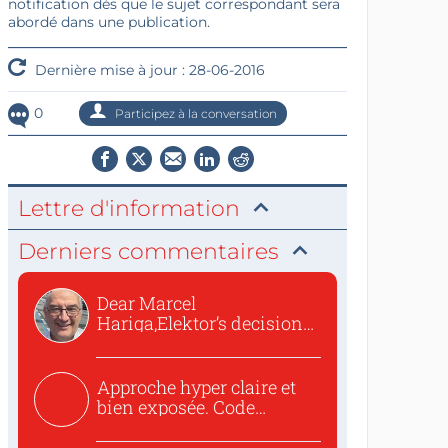
notification dès que le sujet correspondant sera
abordé dans une publication.
Dernière mise à jour : 28-06-2016
0
Participez à la conversation
Lettre d'information
Derniers commentaires
Dear Marcel
Hariga,Elektor’s decision
to republish...
Approche hyper claire et
bien exposée. Code
concis...