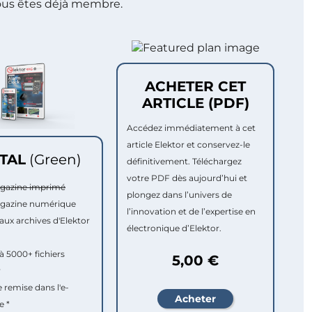
ous êtes déjà membre.
ACHETER CET
ARTICLE (PDF)
Accédez immédiatement à cet
article Elektor et conservez-le
ITAL
(Green)
définitivement. Téléchargez
votre PDF dès aujourd’hui et
agazine imprimé
plongez dans l’univers de
agazine numérique
l’innovation et de l’expertise en
aux archives d'Elektor
électronique d’Elektor.
à 5000+ fichiers
5,00 €
r
e remise dans l'e-
e *