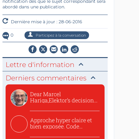
notification dès que le sujet correspondant sera
abordé dans une publication.
Dernière mise à jour : 28-06-2016
0
Participez à la conversation
Lettre d'information
Derniers commentaires
Dear Marcel
Hariga,Elektor’s decision
to republish...
Approche hyper claire et
bien exposée. Code
concis...