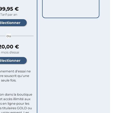
99,95 €
Tarif par an
ou
20,00 €
 mois d'essai
nement d'essai ne
re souscrit qu'une
seule fois.​
ion dans la boutique
et accès illimité aux
s en ligne pour les
titulaires GOLD ou
uniquement. Les