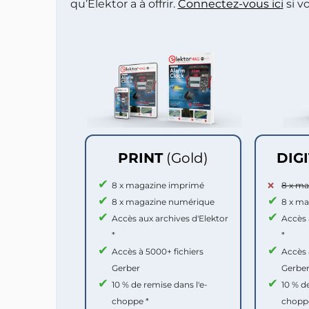
qu’Elektor a à offrir.
Connectez-vous ici
si v
PRINT
(Gold)
DIG
8 x magazine imprimé
8 x m
8 x magazine numérique
8 x m
Accès aux archives d'Elektor
Accès 
*
*
Accès à 5000+ fichiers
Accès 
Gerber
Gerbe
10 % de remise dans l'e-
10 % d
choppe *
chopp