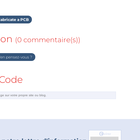
abricate a PCB
ion
(0 commentaire(s))
en pensez-vous ?
Code