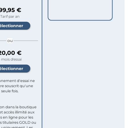
99,95 €
Tarif par an
ou
20,00 €
 mois d'essai
nement d'essai ne
re souscrit qu'une
seule fois.​
ion dans la boutique
et accès illimité aux
s en ligne pour les
titulaires GOLD ou
uniquement. Les