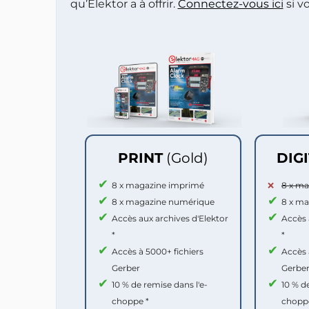
qu’Elektor a à offrir.
Connectez-vous ici
si v
PRINT
(Gold)
DIG
8 x magazine imprimé
8 x m
8 x magazine numérique
8 x m
Accès aux archives d'Elektor
Accès 
*
*
Accès à 5000+ fichiers
Accès 
Gerber
Gerbe
10 % de remise dans l'e-
10 % d
choppe *
chopp