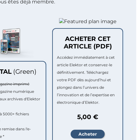
ous êtes déjà membre.
ACHETER CET
ARTICLE (PDF)
Accédez immédiatement à cet
article Elektor et conservez-le
ITAL
(Green)
définitivement. Téléchargez
votre PDF dès aujourd’hui et
agazine imprimé
plongez dans l’univers de
agazine numérique
l’innovation et de l’expertise en
aux archives d'Elektor
électronique d’Elektor.
à 5000+ fichiers
5,00 €
r
e remise dans l'e-
e *