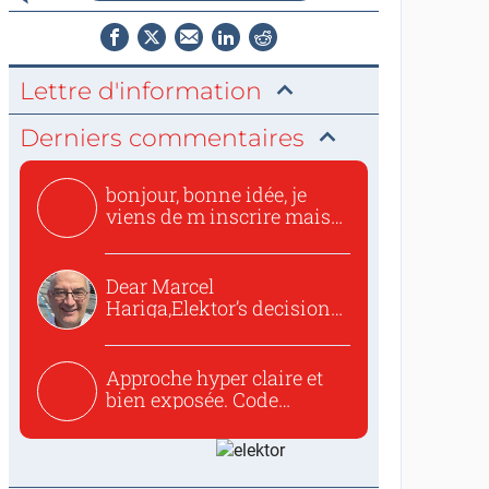
Lettre d'information
Derniers commentaires
bonjour, bonne idée, je
viens de m inscrire mais
o...
Dear Marcel
Hariga,Elektor’s decision
to republish...
Approche hyper claire et
bien exposée. Code
concis...