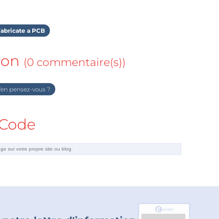
abricate a PCB
ion
(0 commentaire(s))
en pensez-vous ?
Code