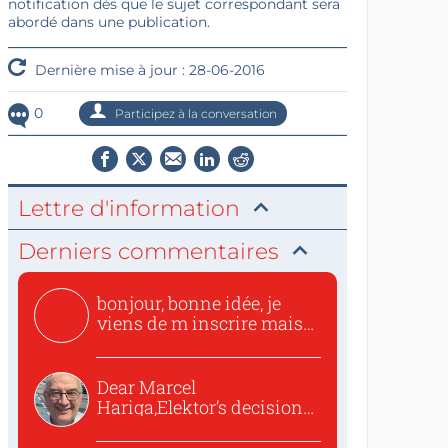
notification dès que le sujet correspondant sera
abordé dans une publication.
Dernière mise à jour : 28-06-2016
0
Participez à la conversation
Lettre d'information
Derniers commentaires
bonjour, bonne idée, je
viens de m inscrire mais
o...
Dear Marcel
Hariga,Elektor’s decision
to republish...