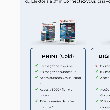
qu’Elektor a à offrir.
Connectez-vous ici
si v
PRINT
(Gold)
DIG
8 x magazine imprimé
8 x m
8 x magazine numérique
8 x m
Accès aux archives d'Elektor
Accès 
*
*
Accès à 5000+ fichiers
Accès 
Gerber
Gerbe
10 % de remise dans l'e-
10 % d
choppe *
chopp