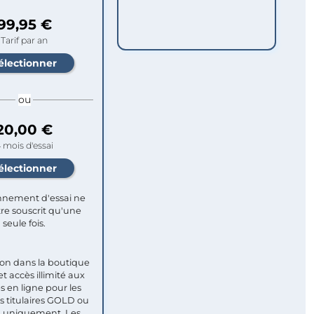
99,95 €
Tarif par an
ou
20,00 €
 mois d'essai
nement d'essai ne
re souscrit qu'une
seule fois.​
ion dans la boutique
et accès illimité aux
s en ligne pour les
titulaires GOLD ou
uniquement. Les