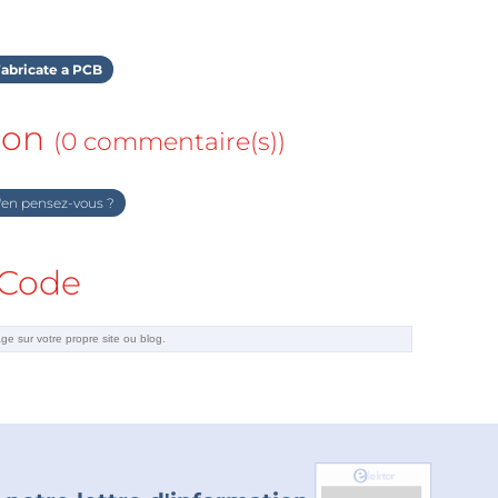
abricate a PCB
ion
(0 commentaire(s))
en pensez-vous ?
Code