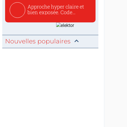
Approche hyper claire et
bien exposée. Code
concis...
Nouvelles populaires