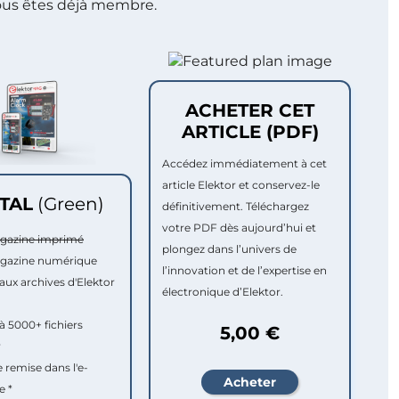
ous êtes déjà membre.
ACHETER CET
ARTICLE (PDF)
Accédez immédiatement à cet
article Elektor et conservez-le
ITAL
(Green)
définitivement. Téléchargez
votre PDF dès aujourd’hui et
agazine imprimé
plongez dans l’univers de
agazine numérique
l’innovation et de l’expertise en
aux archives d'Elektor
électronique d’Elektor.
à 5000+ fichiers
5,00 €
r
e remise dans l'e-
e *