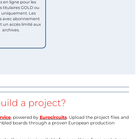
s en ligne pour les
titulaires GOLD ou
uniquement. Les
 avec abonnement
nt un accès limité aux
archives.
uild a project?
rvice
, powered by
Eurocircuits
. Upload the project files and
mbled boards through a proven European production