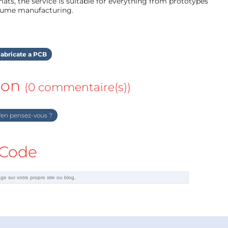
ts, the service is suitable for everything from prototypes
olume manufacturing.
abricate a PCB
ion
(0 commentaire(s))
en pensez-vous ?
Code