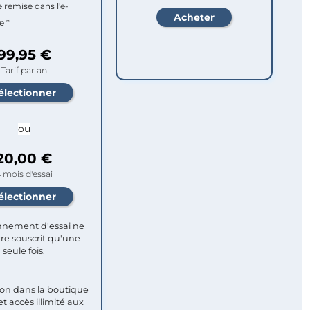
e remise dans l'e-
e *
99,95 €
Tarif par an
ou
20,00 €
 mois d'essai
nement d'essai ne
re souscrit qu'une
seule fois.​
ion dans la boutique
et accès illimité aux