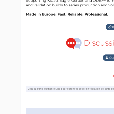
Supporting KiCad, Eagle, Gerber, and ODB++ forma
and validation builds to series production and v
Made in Europe. Fast. Reliable. Professional.
F
Discuss
Qu'