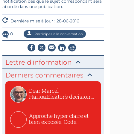
notification dès que le sujet correspondant sera
abordé dans une publication.
Dernière mise à jour : 28-06-2016
0
Participez à la conversation
Lettre d'information
Derniers commentaires
Dear Marcel
Hariga,Elektor’s decision
to republish...
Approche hyper claire et
bien exposée. Code
concis...