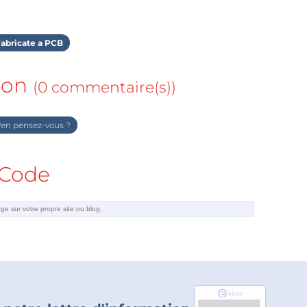
abricate a PCB
ion
(0 commentaire(s))
en pensez-vous ?
Code