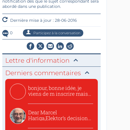
notification dès que le sujet correspondant sera
abordé dans une publication.
Dernière mise à jour : 28-06-2016
0
Participez à la conversation
Lettre d'information
Derniers commentaires
bonjour, bonne idée, je
viens de m inscrire mais
o...
Dear Marcel
Hariga,Elektor’s decision
to republish...