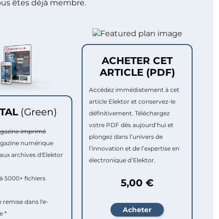
ous êtes déjà membre.
ACHETER CET
ARTICLE (PDF)
Accédez immédiatement à cet
article Elektor et conservez-le
ITAL
(Green)
définitivement. Téléchargez
votre PDF dès aujourd’hui et
agazine imprimé
plongez dans l’univers de
agazine numérique
l’innovation et de l’expertise en
aux archives d'Elektor
électronique d’Elektor.
à 5000+ fichiers
5,00 €
r
e remise dans l'e-
e *