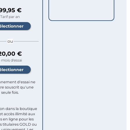
99,95 €
Tarif par an
ou
20,00 €
 mois d'essai
nement d'essai ne
re souscrit qu'une
seule fois.​
ion dans la boutique
et accès illimité aux
s en ligne pour les
titulaires GOLD ou
uniquement. Les