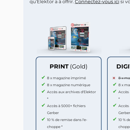
qu’Elektor a à offrir.
Connectez-vous ici
si v
PRINT
(Gold)
DIG
8 x magazine imprimé
8 x m
8 x magazine numérique
8 x m
Accès aux archives d'Elektor
Accès 
*
*
Accès à 5000+ fichiers
Accès 
Gerber
Gerbe
10 % de remise dans l'e-
10 % d
choppe *
chopp