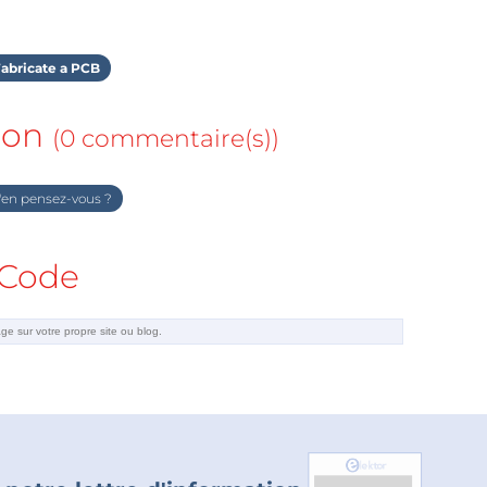
abricate a PCB
ion
(0 commentaire(s))
en pensez-vous ?
Code