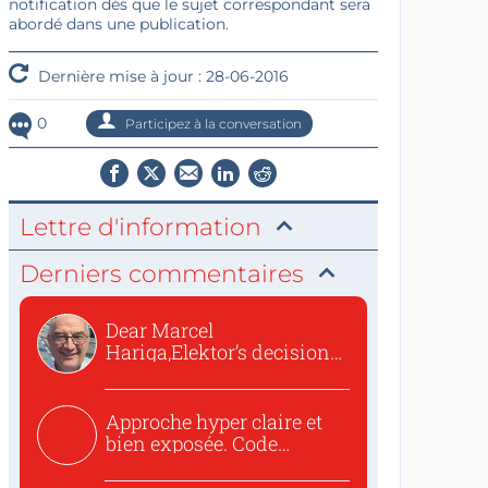
notification dès que le sujet correspondant sera
abordé dans une publication.
Dernière mise à jour : 28-06-2016
0
Participez à la conversation
Lettre d'information
Derniers commentaires
Dear Marcel
Hariga,Elektor’s decision
to republish...
Approche hyper claire et
bien exposée. Code
concis...