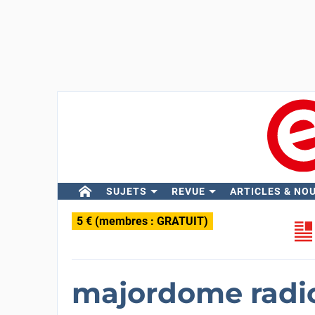
SUJETS
REVUE
ARTICLES & NO
5 € (membres : GRATUIT)
majordome rad