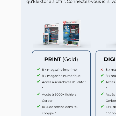
qu’Elektor a à offrir.
Connectez-vous ici
si v
PRINT
(Gold)
DIG
8 x magazine imprimé
8 x m
8 x magazine numérique
8 x m
Accès aux archives d'Elektor
Accès 
*
*
Accès à 5000+ fichiers
Accès 
Gerber
Gerbe
10 % de remise dans l'e-
10 % d
choppe *
chopp