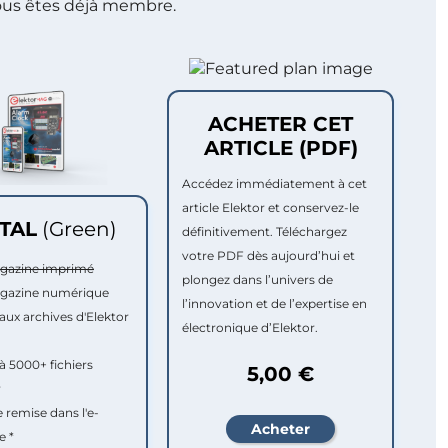
ous êtes déjà membre.
ACHETER CET
ARTICLE (PDF)
Accédez immédiatement à cet
article Elektor et conservez-le
ITAL
(Green)
définitivement. Téléchargez
votre PDF dès aujourd’hui et
agazine imprimé
plongez dans l’univers de
agazine numérique
l’innovation et de l’expertise en
aux archives d'Elektor
électronique d’Elektor.
à 5000+ fichiers
5,00 €
r
e remise dans l'e-
e *