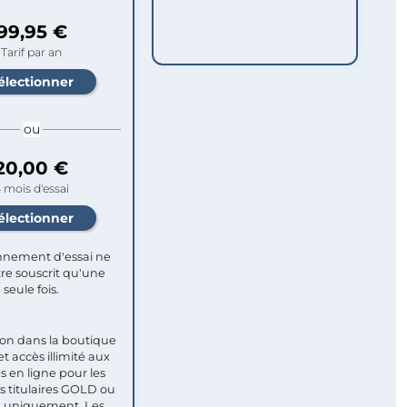
99,95 €
Tarif par an
ou
20,00 €
 mois d'essai
nement d'essai ne
re souscrit qu'une
seule fois.​
ion dans la boutique
et accès illimité aux
s en ligne pour les
titulaires GOLD ou
uniquement. Les