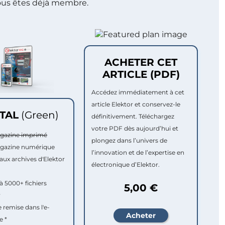
ous êtes déjà membre.
ACHETER CET
ARTICLE (PDF)
Accédez immédiatement à cet
article Elektor et conservez-le
ITAL
(Green)
définitivement. Téléchargez
votre PDF dès aujourd’hui et
agazine imprimé
plongez dans l’univers de
agazine numérique
l’innovation et de l’expertise en
aux archives d'Elektor
électronique d’Elektor.
à 5000+ fichiers
5,00 €
r
e remise dans l'e-
e *