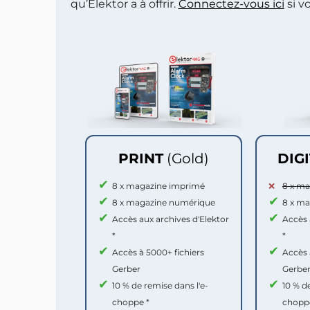
qu’Elektor a à offrir.
Connectez-vous ici
si v
PRINT
(Gold)
DIG
8 x magazine imprimé
8 x m
8 x magazine numérique
8 x m
Accès aux archives d'Elektor
Accès 
*
*
Accès à 5000+ fichiers
Accès 
Gerber
Gerbe
10 % de remise dans l'e-
10 % d
choppe *
chopp