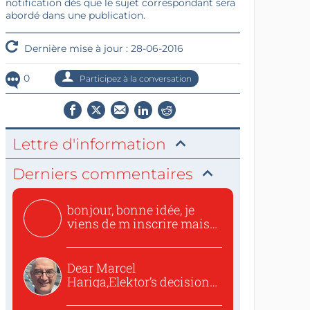
notification dès que le sujet correspondant sera
abordé dans une publication.
Dernière mise à jour : 28-06-2016
0
Participez à la conversation
Lettre d'information
Derniers commentaires
bonjour, bonne idée, je
viens de m inscrire mais
o...
Dear Marcel
Hariga,Elektor’s decision
to republish...