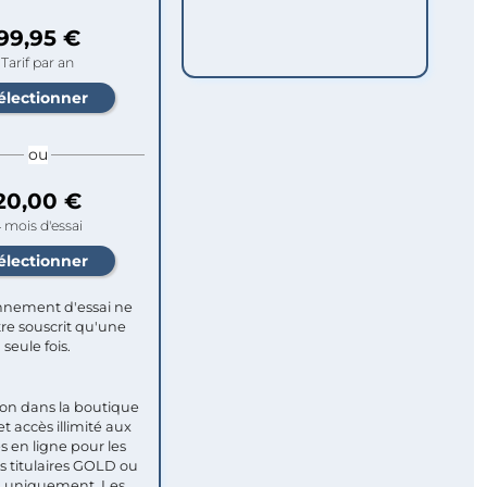
99,95 €
Tarif par an
ou
20,00 €
 mois d'essai
nement d'essai ne
re souscrit qu'une
seule fois.​
ion dans la boutique
et accès illimité aux
s en ligne pour les
titulaires GOLD ou
uniquement. Les