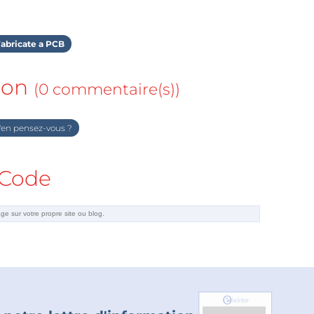
abricate a PCB
ion
(0 commentaire(s))
en pensez-vous ?
Code