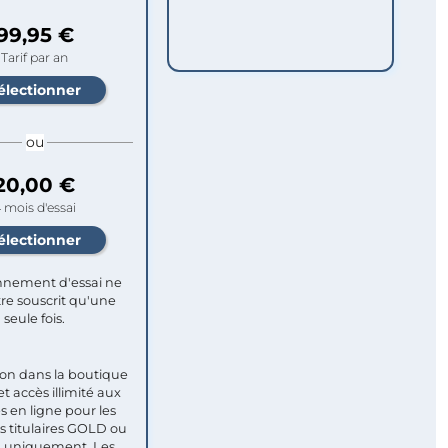
99,95 €
Tarif par an
ou
20,00 €
 mois d'essai
nement d'essai ne
re souscrit qu'une
seule fois.​
ion dans la boutique
et accès illimité aux
s en ligne pour les
titulaires GOLD ou
uniquement. Les