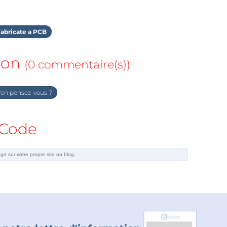
abricate a PCB
ion
(0 commentaire(s))
en pensez-vous ?
Code