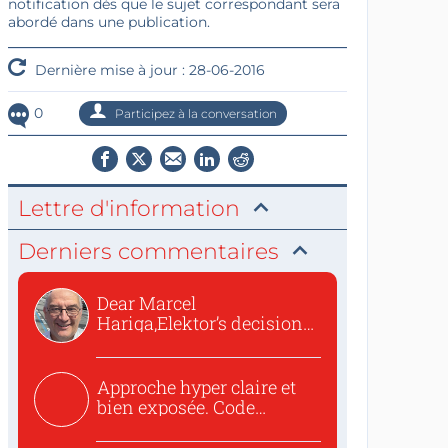
notification dès que le sujet correspondant sera
abordé dans une publication.
Dernière mise à jour : 28-06-2016
0
Participez à la conversation
Lettre d'information
Derniers commentaires
Dear Marcel
Hariga,Elektor’s decision
to republish...
Approche hyper claire et
bien exposée. Code
concis...