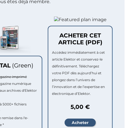
ous êtes déjà membre.
ACHETER CET
ARTICLE (PDF)
Accédez immédiatement à cet
article Elektor et conservez-le
ITAL
(Green)
définitivement. Téléchargez
votre PDF dès aujourd’hui et
agazine imprimé
plongez dans l’univers de
agazine numérique
l’innovation et de l’expertise en
aux archives d'Elektor
électronique d’Elektor.
à 5000+ fichiers
5,00 €
r
e remise dans l'e-
e *