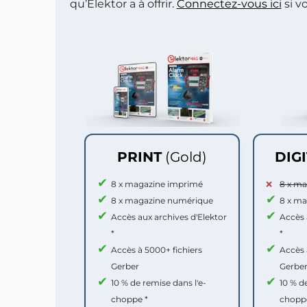
qu’Elektor a à offrir.
Connectez-vous ici
si v
PRINT
(Gold)
DIG
8 x magazine imprimé
8 x m
8 x magazine numérique
8 x m
Accès aux archives d'Elektor
Accès 
*
*
Accès à 5000+ fichiers
Accès 
Gerber
Gerbe
10 % de remise dans l'e-
10 % d
choppe *
chopp