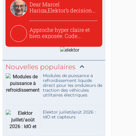
Dear Marcel
Hariga,Elektor’s decision
to republish...
Approche hyper claire et
bien exposée. Code
concis...
Nouvelles populaires
Modules de puissance à
refroidissement liquide
direct pour les onduleurs de
traction des véhicules
utilitaires électriques
Elektor juillet/août 2026 :
IdO et capteurs