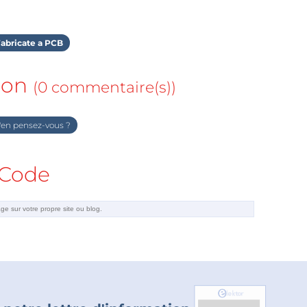
abricate a PCB
ion
(0 commentaire(s))
en pensez-vous ?
Code