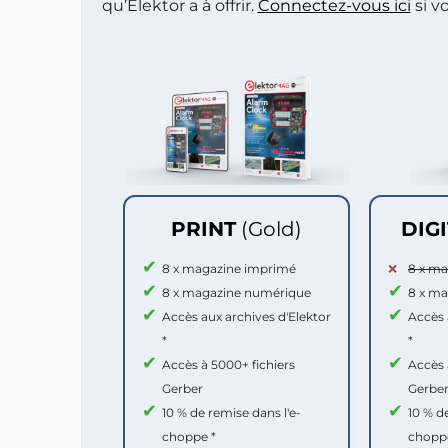
qu’Elektor a à offrir.
Connectez-vous ici
si v
PRINT
(Gold)
DIG
8 x magazine imprimé
8 x m
8 x magazine numérique
8 x m
Accès aux archives d'Elektor
Accès 
*
*
Accès à 5000+ fichiers
Accès 
Gerber
Gerbe
10 % de remise dans l'e-
10 % d
choppe *
chopp