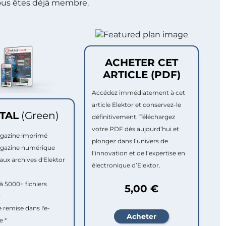
ous êtes déjà membre.
ACHETER CET
ARTICLE (PDF)
Accédez immédiatement à cet
article Elektor et conservez-le
ITAL
(Green)
définitivement. Téléchargez
votre PDF dès aujourd’hui et
agazine imprimé
plongez dans l’univers de
agazine numérique
l’innovation et de l’expertise en
aux archives d'Elektor
électronique d’Elektor.
à 5000+ fichiers
5,00 €
r
e remise dans l'e-
e *