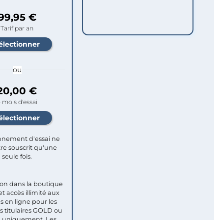
99,95 €
Tarif par an
ou
20,00 €
 mois d'essai
nement d'essai ne
re souscrit qu'une
seule fois.​
ion dans la boutique
et accès illimité aux
s en ligne pour les
titulaires GOLD ou
uniquement. Les