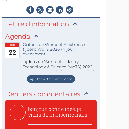
Lettre d'information
Agenda
Ontdek de World of Electronics
sept.
tijdens WoTS 2026 (4 jour
22
événement)
Tijdens de World of Industry,
Technology & Science (WoTS) 2026
staat de World of Electronics volledi
Ajoutez votre événement
Derniers commentaires
bonjour, bonne idée, je
viens de m inscrire mais
o...