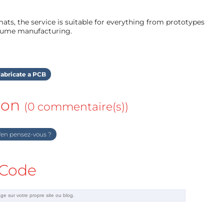
ts, the service is suitable for everything from prototypes
olume manufacturing.
abricate a PCB
ion
(0 commentaire(s))
en pensez-vous ?
Code