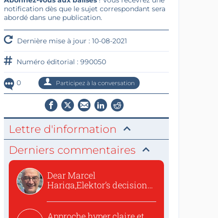
Abonnez-vous aux balises
! Vous recevrez une
notification dès que le sujet correspondant sera
abordé dans une publication.
Dernière mise à jour : 10-08-2021
Numéro éditorial : 990050
0
Participez à la conversation
Lettre d'information
Derniers commentaires
Dear Marcel
Hariga,Elektor’s decision
to republish...
Approche hyper claire et