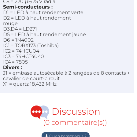
C8 = 220 µF/25 V radial
Semi-conducteurs :
D1 = LED à haut rendement verte
D2 = LED à haut rendement
rouge
D3,D4 = LD271
D5 = LED à haut rendement jaune
D6 = 1N4002
IC1 = TORX173 (Toshiba)
IC2 = 74HCU04
IC3 = 74HCT4040
IC4 = 7805
Divers :
J1 = embase autosécable à 2 rangées de 8 contacts +
cavalier de court-circuit
X1 = quartz 18,432 MHz
Discussion
(0 commentaire(s))
Qu'en pensez-vous ?