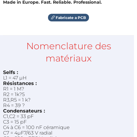
Made in Europe. Fast. Reliable. Professional.
Fabricate a PCB
Nomenclature des
matériaux
Selfs :
L1 = 47 µH
Résistances :
R1 = 1 M?
R2 = 1k?5
R3,R5 = 1 k?
R4 = 39 ?
Condensateurs :
C1,C2 = 33 pF
C3 = 15 pF
C4 à C6 = 100 nF céramique
C7 = 4µF7/63 V radial