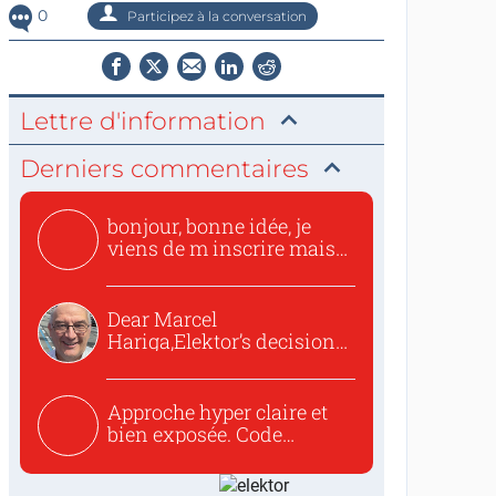
0
Participez à la conversation
Lettre d'information
Derniers commentaires
bonjour, bonne idée, je
viens de m inscrire mais
o...
Dear Marcel
Hariga,Elektor’s decision
to republish...
Approche hyper claire et
bien exposée. Code
concis...