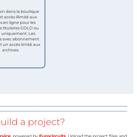
ion dans la boutique
et accès illimité aux
s en ligne pour les
titulaires GOLD ou
uniquement. Les
 avec abonnement
nt un accès limité aux
archives.
uild a project?
rvice
, powered by
Eurocircuits
. Upload the project files and