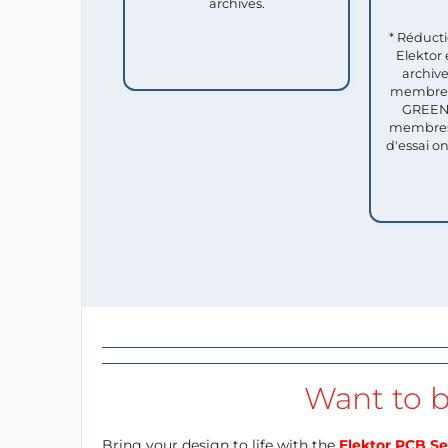
archives.
* Réduct
Elektor 
archive
membres 
GREEN 
membres
d'essai o
Want to b
Bring your design to life with the
Elektor PCB Se