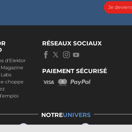
Je devie
OR
RÉSEAUX SOCIAUX
D
s d'Elektor
r Magazine
PAIEMENT SÉCURISÉ
 Labs
r e-choppe
ez
d’emploi
NOTRE
UNIVERS