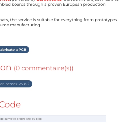
mbled boards through a proven European production
ts, the service is suitable for everything from prototypes
olume manufacturing.
abricate a PCB
ion
(0 commentaire(s))
en pensez-vous ?
Code