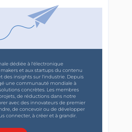
nale dédiée à l'électronique
x makers et aux startups du contenu
 des insights sur l'industrie. Depuis
ragé une communauté mondiale à
s solutions concrètes. Les membres
projets, de réductions dans notre
orer avec des innovateurs de premier
endre, de concevoir ou de développer
s connecter, à créer et à grandir.