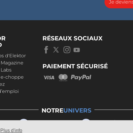
Je devie
OR
RÉSEAUX SOCIAUX
D
s d'Elektor
r Magazine
PAIEMENT SÉCURISÉ
 Labs
r e-choppe
ez
d’emploi
NOTRE
UNIVERS
Plus d'info