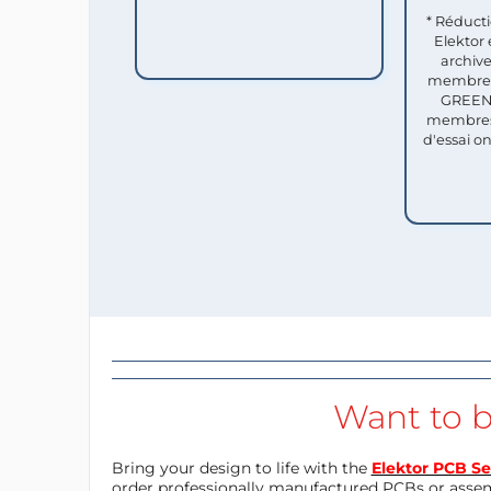
* Réduct
Elektor 
archive
membres 
GREEN 
membres
d'essai o
Want to b
Bring your design to life with the
Elektor PCB Se
order professionally manufactured PCBs or asse