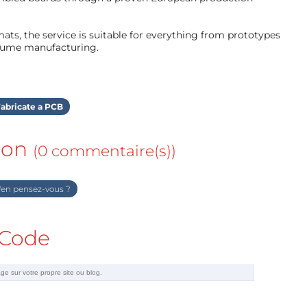
ts, the service is suitable for everything from prototypes
olume manufacturing.
abricate a PCB
ion
(0 commentaire(s))
en pensez-vous ?
Code