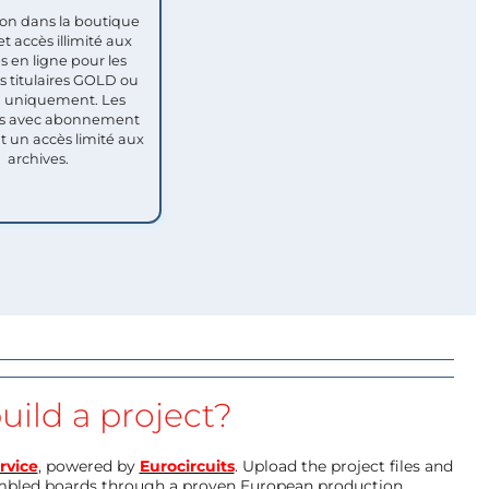
ion dans la boutique
et accès illimité aux
s en ligne pour les
titulaires GOLD ou
uniquement. Les
 avec abonnement
nt un accès limité aux
archives.
uild a project?
rvice
, powered by
Eurocircuits
. Upload the project files and
mbled boards through a proven European production