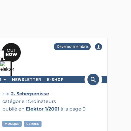
Devenez membre
S
NEWSLETTER
E-SHOP
ercher
par
J. Scherpenisse
catégorie : Ordinateurs
publié en
Elektor 1/2001
à la page 0
MUSIQUE
GERBER