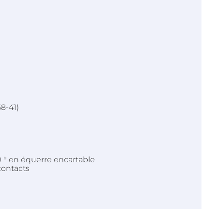
8-41)
0 ° en équerre encartable
contacts