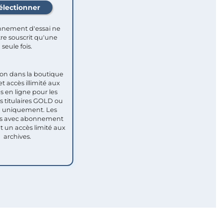
nement d'essai ne
re souscrit qu'une
seule fois.​
ion dans la boutique
et accès illimité aux
s en ligne pour les
titulaires GOLD ou
uniquement. Les
 avec abonnement
nt un accès limité aux
archives.