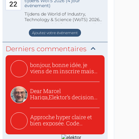
tijdens WoTS 2026 (4 jour
22
événement)
Tijdens de World of Industry,
Technology & Science (WoTS) 2026
staat de World of Electronics volledi
Ajoutez votre événement
Derniers commentaires
bonjour, bonne idée, je
viens de m inscrire mais
o...
Dear Marcel
Hariga,Elektor’s decision
to republish...
Approche hyper claire et
bien exposée. Code
concis...