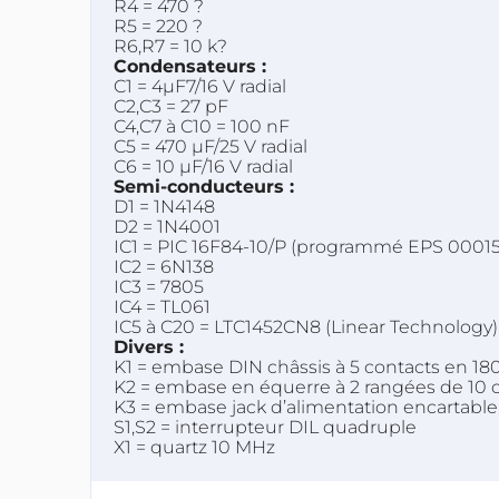
R4 = 470 ?
R5 = 220 ?
R6,R7 = 10 k?
Condensateurs :
C1 = 4µF7/16 V radial
C2,C3 = 27 pF
C4,C7 à C10 = 100 nF
C5 = 470 µF/25 V radial
C6 = 10 µF/16 V radial
Semi-conducteurs :
D1 = 1N4148
D2 = 1N4001
IC1 = PIC 16F84-10/P (programmé EPS 00015
IC2 = 6N138
IC3 = 7805
IC4 = TL061
IC5 à C20 = LTC1452CN8 (Linear Technology)
Divers :
K1 = embase DIN châssis à 5 contacts en 18
K2 = embase en équerre à 2 rangées de 10 
K3 = embase jack d’alimentation encartable
S1,S2 = interrupteur DIL quadruple
X1 = quartz 10 MHz