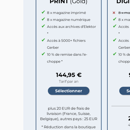
PRINT
(Gold)
DIG
8 x magazine imprimé
8 x m
8 x magazine numérique
8 x m
Accès aux archives d'Elektor
Accès 
*
*
Accès à 5000+ fichiers
Accès 
Gerber
Gerbe
10 % de remise dans l'e-
10 % d
choppe *
chopp
144,95 €
Tarif par an
plus 20 EUR de frais de
livraison (France, Suisse,
Belgique), autres pays : 25 EUR
4
* Réduction dans la boutique