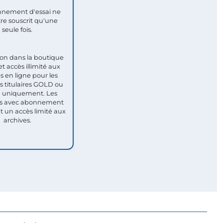
nement d'essai ne
re souscrit qu'une
seule fois.​
ion dans la boutique
et accès illimité aux
s en ligne pour les
titulaires GOLD ou
uniquement. Les
 avec abonnement
nt un accès limité aux
archives.