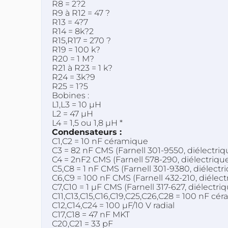
R8 = 2?2
R9 à R12 = 47 ?
R13 = 4?7
R14 = 8k?2
R15,R17 = 270 ?
R19 = 100 k?
R20 = 1 M?
R21 à R23 = 1 k?
R24 = 3k?9
R25 = 1?5
Bobines :
L1,L3 = 10 µH
L2 = 47 µH
L4 = 1,5 ou 1,8 µH *
Condensateurs :
C1,C2 = 10 nF céramique
C3 = 82 nF CMS (Farnell 301-9550, diélectriqu
C4 = 2nF2 CMS (Farnell 578-290, diélectrique
C5,C8 = 1 nF CMS (Farnell 301-9380, diélectri
C6,C9 = 100 nF CMS (Farnell 432-210, diélectr
C7,C10 = 1 µF CMS (Farnell 317-627, diélectriq
C11,C13,C15,C16,C19,C25,C26,C28 = 100 nF cé
C12,C14,C24 = 100 µF/10 V radial
C17,C18 = 47 nF MKT
C20,C21 = 33 pF