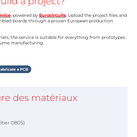
uild a project?
rvice
, powered by
Eurocircuits
. Upload the project files and
mbled boards through a proven European production
ts, the service is suitable for everything from prototypes
olume manufacturing.
abricate a PCB
re des matériaux
îtier 0805)