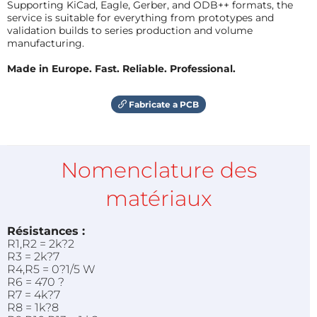
Supporting KiCad, Eagle, Gerber, and ODB++ formats, the
service is suitable for everything from prototypes and
validation builds to series production and volume
manufacturing.
Made in Europe. Fast. Reliable. Professional.
Fabricate a PCB
Nomenclature des
matériaux
Résistances :
R1,R2 = 2k?2
R3 = 2k?7
R4,R5 = 0?1/5 W
R6 = 470 ?
R7 = 4k?7
R8 = 1k?8