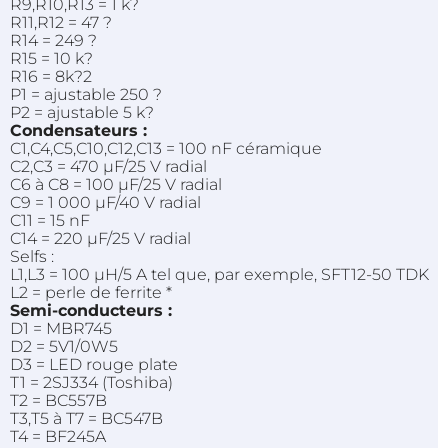
R9,R10,R13 = 1 k?
R11,R12 = 47 ?
R14 = 249 ?
R15 = 10 k?
R16 = 8k?2
P1 = ajustable 250 ?
P2 = ajustable 5 k?
Condensateurs :
C1,C4,C5,C10,C12,C13 = 100 nF céramique
C2,C3 = 470 µF/25 V radial
C6 à C8 = 100 µF/25 V radial
C9 = 1 000 µF/40 V radial
C11 = 15 nF
C14 = 220 µF/25 V radial
Selfs :
L1,L3 = 100 µH/5 A tel que, par exemple, SFT12-50 TDK
L2 = perle de ferrite *
Semi-conducteurs :
D1 = MBR745
D2 = 5V1/0W5
D3 = LED rouge plate
T1 = 2SJ334 (Toshiba)
T2 = BC557B
T3,T5 à T7 = BC547B
T4 = BF245A