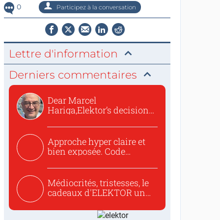
0
Participez à la conversation
Lettre d'information
Derniers commentaires
Dear Marcel
Hariga,Elektor’s decision
to republish...
Approche hyper claire et
bien exposée. Code
concis...
Médiocrités, tristesses, le
cadeaux d'ELEKTOR un
c...