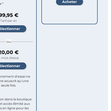
e *
99,95 €
Tarif par an
ou
20,00 €
 mois d'essai
nement d'essai ne
re souscrit qu'une
seule fois.​
ion dans la boutique
et accès illimité aux
s en ligne pour les