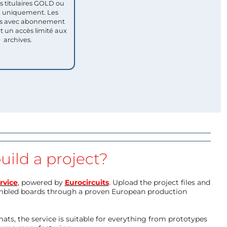
titulaires GOLD ou
uniquement. Les
 avec abonnement
nt un accès limité aux
archives.
uild a project?
rvice
, powered by
Eurocircuits
. Upload the project files and
mbled boards through a proven European production
ts, the service is suitable for everything from prototypes