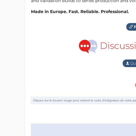
and validation builds to series production and v
Made in Europe. Fast. Reliable. Professional.
F
Discuss
Qu'