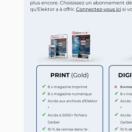
plus encore. Choisissez un abonnement dè
qu’Elektor a à offrir.
Connectez-vous ici
si v
PRINT
(Gold)
DIG
8 x magazine imprimé
8 x m
8 x magazine numérique
8 x m
Accès aux archives d'Elektor
Accès 
*
*
Accès à 5000+ fichiers
Accès 
Gerber
Gerbe
10 % de remise dans l'e-
10 % d