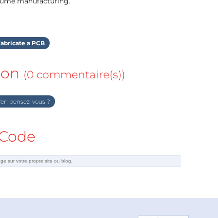
olume manufacturing.
abricate a PCB
ion
(0 commentaire(s))
en pensez-vous ?
Code