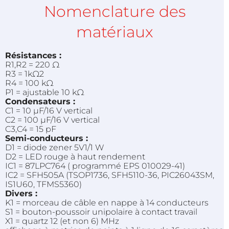
Nomenclature des
matériaux
Résistances :
R1,R2 = 220 Ω
R3 = 1kΩ2
R4 = 100 kΩ
P1 = ajustable 10 kΩ
Condensateurs :
C1 = 10 µF/16 V vertical
C2 = 100 µF/16 V vertical
C3,C4 = 15 pF
Semi-conducteurs :
D1 = diode zener 5V1/1 W
D2 = LED rouge à haut rendement
IC1 = 87LPC764 ( programmé EPS 010029-41)
IC2 = SFH505A (TSOP1736, SFH5110-36, PIC26043SM,
IS1U60, TFMS5360)
Divers :
K1 = morceau de câble en nappe à 14 conducteurs
S1 = bouton-poussoir unipolaire à contact travail
X1 = quartz 12 (et non 6) MHz