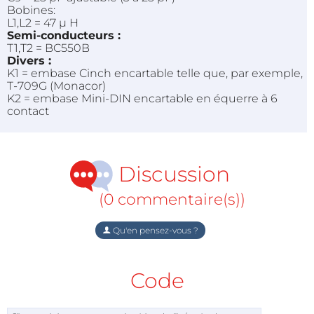
Bobines:
L1,L2 = 47 µ H
Semi-conducteurs :
T1,T2 = BC550B
Divers :
K1 = embase Cinch encartable telle que, par exemple,
T-709G (Monacor)
K2 = embase Mini-DIN encartable en équerre à 6
contact
Discussion
(0 commentaire(s))
Qu'en pensez-vous ?
Code