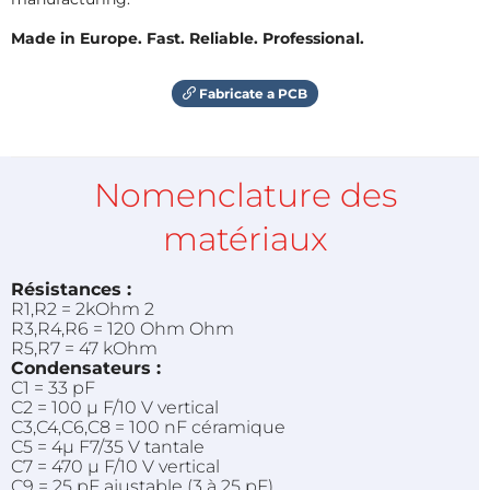
Made in Europe. Fast. Reliable. Professional.
Fabricate a PCB
Nomenclature des
matériaux
Résistances :
R1,R2 = 2kOhm 2
R3,R4,R6 = 120 Ohm Ohm
R5,R7 = 47 kOhm
Condensateurs :
C1 = 33 pF
C2 = 100 µ F/10 V vertical
C3,C4,C6,C8 = 100 nF céramique
C5 = 4µ F7/35 V tantale
C7 = 470 µ F/10 V vertical
C9 = 25 pF ajustable (3 à 25 pF)