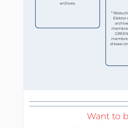
archives.
* Réduct
Elektor 
archive
membres 
GREEN 
membres
d'essai o
Want to b