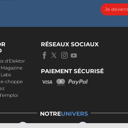
Je devie
OR
RÉSEAUX SOCIAUX
D
s d'Elektor
r Magazine
PAIEMENT SÉCURISÉ
 Labs
r e-choppe
ez
d’emploi
NOTRE
UNIVERS