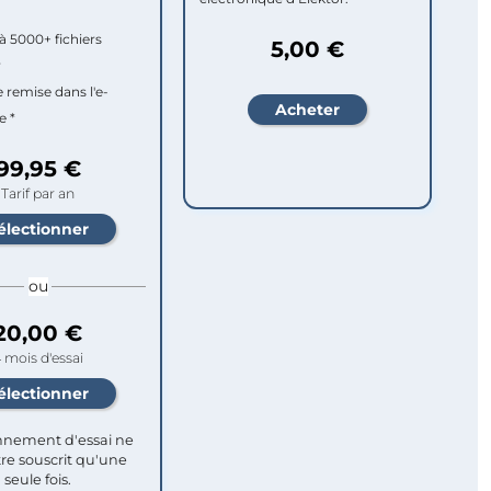
à 5000+ fichiers
5,00 €
r
e remise dans l'e-
e *
99,95 €
Tarif par an
ou
20,00 €
 mois d'essai
nement d'essai ne
re souscrit qu'une
seule fois.​