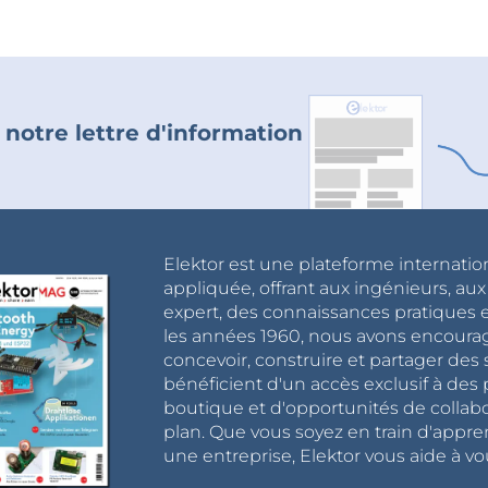
 notre lettre d'information
Elektor est une plateforme internatio
appliquée, offrant aux ingénieurs, au
expert, des connaissances pratiques et
les années 1960, nous avons encou
concevoir, construire et partager de
bénéficient d'un accès exclusif à des 
boutique et d'opportunités de collab
plan. Que vous soyez en train d'appr
une entreprise, Elektor vous aide à vou