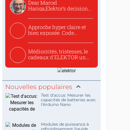
Dear Marcel
Hariga,Elektor’s decision
to republish...
Approche hyper claire et
bien exposée. Code
concis...
Médiocrités, tristesses, le
cadeaux d'ELEKTOR un
c...
Nouvelles populaires
Test d'accus: Mesurer les
capacités de batteries avec
l'Arduino Nano
Modules de puissance à
refroidissement liquide