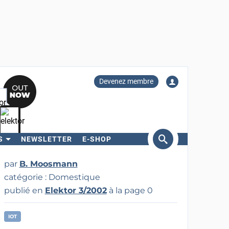
Devenez membre
S
NEWSLETTER
E-SHOP
ercher
par
B. Moosmann
catégorie : Domestique
publié en
Elektor 3/2002
à la page 0
IOT