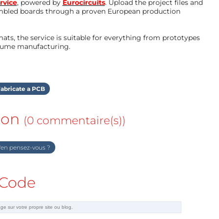
rvice
, powered by
Eurocircuits
. Upload the project files and
mbled boards through a proven European production
ts, the service is suitable for everything from prototypes
olume manufacturing.
abricate a PCB
ion
(0 commentaire(s))
en pensez-vous ?
Code