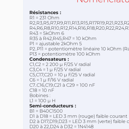
Résistances :
R1 = 231 Ohm
R2,R3,R5,R7,R9,R11,R13,R15,R17R19,R21,R23
R4,R6,R8,R10,R12,R14,R16,R18,R20,R22,R24,
R43 = 5kOhm 6
R35 à R42,R45,R47 = 10 kOhm
P1 = ajustable 2kOhm 5
P2..P11 = potentiomètre linéaire 10 kOhm (
P13 = potentiomètre 100 kOhm
Condensateurs :
C1,C2 = 2 200 µ F/25 V radial
C3,C4 = 1 µ F/25 V radial
C5,C17,C20 = 10 µ F/25 V radial
C6 = 1 µ F/16 V radial
C7..C16,C19,C21 à C29 = 100 nF
C18 = 10 nF
Bobines :
L1 = 100 µ H
Semi-conducteurs :
B1 = B40C1500
D1 à D18 = LED 3 mm (rouge) faible courant
D2 à D17,D19,D23 = LED 3 mm (verte) faible 
D20 à 22,D24 à D32 = 1N4148