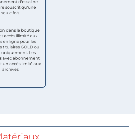
nement d'essai ne
re souscrit qu'une
seule fois.​
ion dans la boutique
et accès illimité aux
s en ligne pour les
titulaires GOLD ou
uniquement. Les
 avec abonnement
nt un accès limité aux
archives.
atériaux