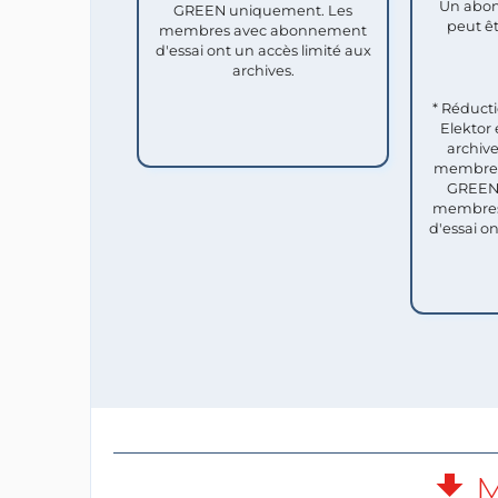
Un abon
GREEN uniquement. Les
peut êt
membres avec abonnement
d'essai ont un accès limité aux
archives.
* Réduct
Elektor 
archive
membres 
GREEN 
membres
d'essai o
M