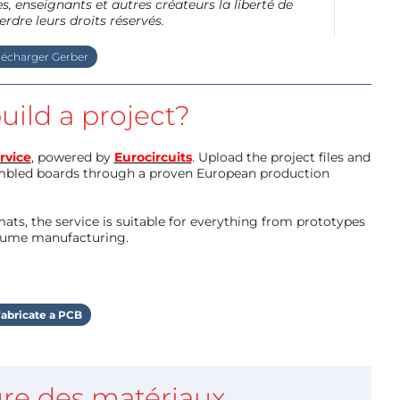
, enseignants et autres créateurs la liberté de
erdre leurs droits réservés.
lécharger Gerber
uild a project?
rvice
, powered by
Eurocircuits
. Upload the project files and
mbled boards through a proven European production
ts, the service is suitable for everything from prototypes
olume manufacturing.
abricate a PCB
re des matériaux