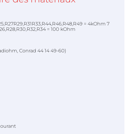
,R25,R27R29,R31R33,R44,R46,R48,R49 = 4kOhm 7
R26,R28,R30,R32,R34 = 100 kOhm
Radiohm, Conrad 44 14 49-60)
courant