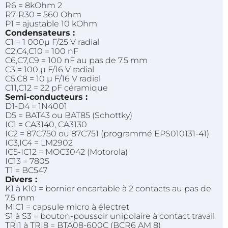
R6 = 8kOhm 2
R7-R30 = 560 Ohm
P1 = ajustable 10 kOhm
Condensateurs :
C1 = 1 000µ F/25 V radial
C2,C4,C10 = 100 nF
C6,C7,C9 = 100 nF au pas de 7.5 mm
C3 = 100 µ F/16 V radial
C5,C8 = 10 µ F/16 V radial
C11,C12 = 22 pF céramique
Semi-conducteurs :
D1-D4 = 1N4001
D5 = BAT43 ou BAT85 (Schottky)
IC1 = CA3140, CA3130
IC2 = 87C750 ou 87C751 (programmé EPS010131-41)
IC3,IC4 = LM2902
IC5-IC12 = MOC3042 (Motorola)
IC13 = 7805
T1 = BC547
Divers :
K1 à K10 = bornier encartable à 2 contacts au pas de
7,5 mm
MIC1 = capsule micro à électret
S1 à S3 = bouton-poussoir unipolaire à contact travail
TRI1 à TRI8 = BTA08-600C (BCR6 AM 8)