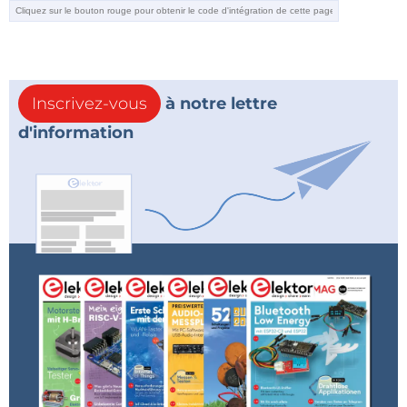
Inscrivez-vous
à notre lettre
d'information