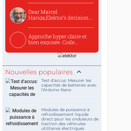
Dear Marcel
Hariga,Elektor’s decision
to republish...
Approche hyper claire et
bien exposée. Code
concis...
Nouvelles populaires
Test d'accus: Mesurer les
capacités de batteries avec
l'Arduino Nano
Modules de puissance à
refroidissement liquide
direct pour les onduleurs de
traction des véhicules
utilitaires électriques