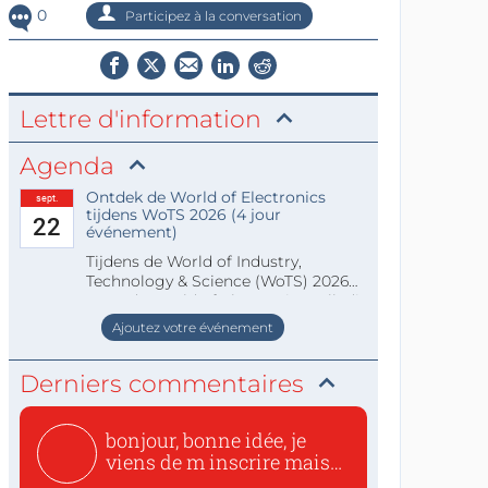
0
Participez à la conversation
Lettre d'information
Agenda
Ontdek de World of Electronics
sept.
tijdens WoTS 2026 (4 jour
22
événement)
Tijdens de World of Industry,
Technology & Science (WoTS) 2026
staat de World of Electronics volledi
Ajoutez votre événement
Derniers commentaires
bonjour, bonne idée, je
viens de m inscrire mais
o...