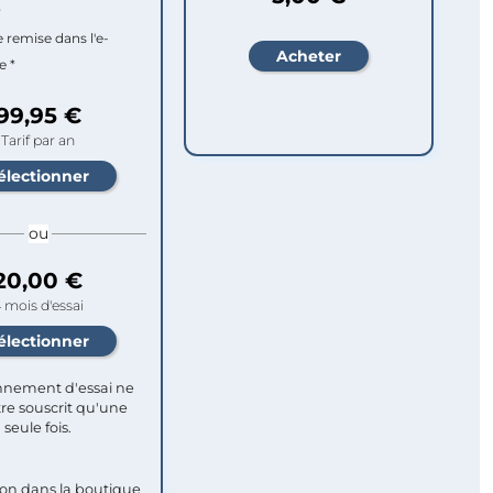
r
e remise dans l'e-
e *
99,95 €
Tarif par an
ou
20,00 €
 mois d'essai
nement d'essai ne
re souscrit qu'une
seule fois.​
ion dans la boutique