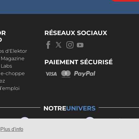
OR
RÉSEAUX SOCIAUX
D
s d'Elektor
r Magazine
PAIEMENT SÉCURISÉ
 Labs
r e-choppe
ez
d’emploi
NOTRE
UNIVERS
Plus d'info