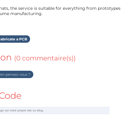
ts, the service is suitable for everything from prototypes
olume manufacturing.
abricate a PCB
ion
(0 commentaire(s))
en pensez-vous ?
Code