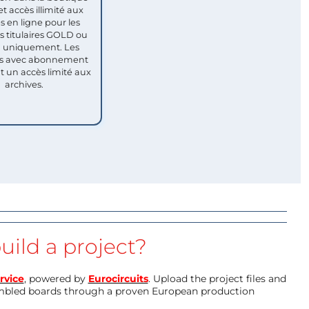
et accès illimité aux
s en ligne pour les
titulaires GOLD ou
uniquement. Les
 avec abonnement
nt un accès limité aux
archives.
uild a project?
rvice
, powered by
Eurocircuits
. Upload the project files and
mbled boards through a proven European production