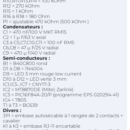
R10,R11,R13,R14 = 100 kOhm
R12 = 270 kOhm
R15 = 1 kOhm
R16 à R18 = 180 Ohm
P1 = ajustable 470 kOhm (500 kOhm )
Condensateurs :
C1 = 470 nF/100 V MKT RM15
C2 = 1 µ F/63 V axial
C3 à C5,C7,C10,C11 = 100 nF RM5
C6,C8 = 47 µ F/25 V radial
C9 = 470 µ F/40 V radial
Semi-conducteurs :
B1 = B40C800 rond
D1 à D8 = 1N4004
D9 = LED 3 mm rouge low current
D10 à D12 = LED verte 3 mm
IC1,IC5...IC7 = CNY17-3
IC2 = MT8870DE (Mitel, Zarlink)
IC3 = PIC16F84A-20/P (programme EPS 020294-41)
IC4 = 7805
T1 à T3 = BC639
Divers :
JP1 = embase autosécable à 1 rangée de 2 contacts +
cavalier
K1 à K3 = embase RJ-11 encartable