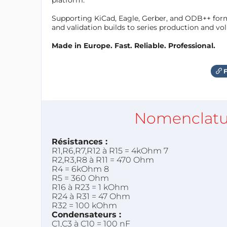
Supporting KiCad, Eagle, Gerber, and ODB++ forma
and validation builds to series production and v
Made in Europe. Fast. Reliable. Professional.
F
Nomenclatu
Résistances :
R1,R6,R7,R12 à R15 = 4kOhm 7
R2,R3,R8 à R11 = 470 Ohm
R4 = 6kOhm 8
R5 = 360 Ohm
R16 à R23 = 1 kOhm
R24 à R31 = 47 Ohm
R32 = 100 kOhm
Condensateurs :
C1,C3 à C10 = 100 nF