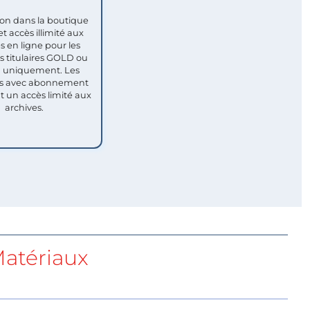
ion dans la boutique
et accès illimité aux
s en ligne pour les
titulaires GOLD ou
uniquement. Les
 avec abonnement
nt un accès limité aux
archives.
atériaux