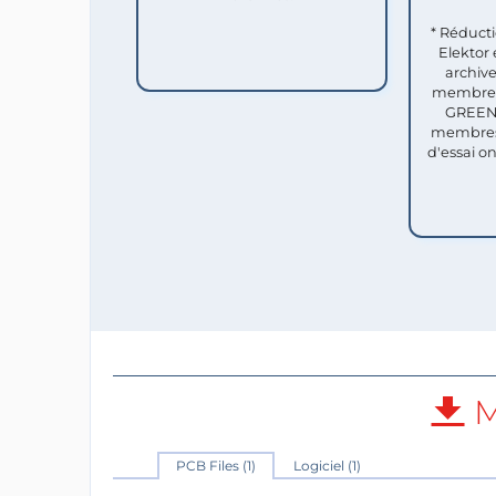
* Réduct
Elektor 
archive
membres 
GREEN 
membres
d'essai o
M
PCB Files (1)
Logiciel (1)