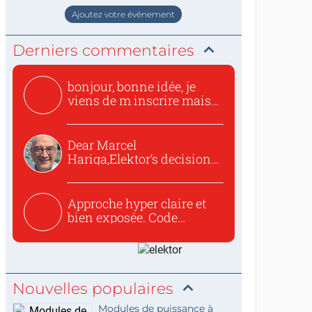
Ajoutez votre événement
Derniers commentaires
bonjour, bonne idée, je
viens de m inscrire mais
o...
Dear Marcel
Hariga,Elektor’s decision
to republish...
Approche hyper claire et
bien exposée. Code
concis...
Nouvelles populaires
Modules de puissance à