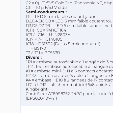
C2 = 0µ F1/5V5 GoldCap (Panasonic NF, disp
C11 = 10 µ F/63 V radial
Semi-conducteurs :
D1 = LED 5 mm faible courant jaune
D2,D4,D6,D8 = LED 5 mm faible courant ro
D3,D5,D7,D9 = LED 5 mm faible courant vert
IC1 à IC8 = 74HCT164
IC9 à IC16 = ULN2803A
IC17 = 74HCT40105
IC18 = DS1302 (Dallas Semiconductor)
T1 = BS170
T2 à T11 = BC557B
Divers :
JP1 = embase autosécable à 1 rangée de 3 co
JP2,JP3 = embase autosécable à 1 rangée de 
K1 = embase mini-DIN à 6 contacts encartab
K2,K3 = embase autosécable à 1 rangée de 8
K4 = embase HE10 à 2 rangées de 17 contac
LD1 à LD12 = afficheur matriciel 5x8 poin
Kingbright)
Contrôleur AT89S8252-24PC pour la carte 
(EPS020407-41)