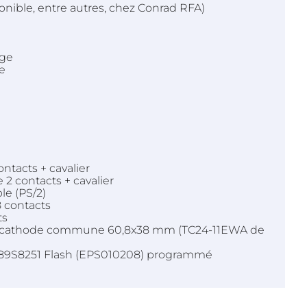
onible, entre autres, chez Conrad RFA)
uge
e
ntacts + cavalier
2 contacts + cavalier
le (PS/2)
 contacts
ts
ts à cathode commune 60,8x38 mm (TC24-11EWA de
à 89S8251 Flash (EPS010208) programmé