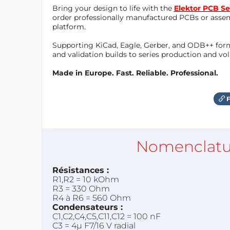
Bring your design to life with the
Elektor PCB Se
order professionally manufactured PCBs or asse
platform.
Supporting KiCad, Eagle, Gerber, and ODB++ forma
and validation builds to series production and v
Made in Europe. Fast. Reliable. Professional.
F
Nomenclatu
Résistances :
R1,R2 = 10 kOhm
R3 = 330 Ohm
R4 à R6 = 560 Ohm
Condensateurs :
C1,C2,C4,C5,C11,C12 = 100 nF
C3 = 4µ F7/16 V radial