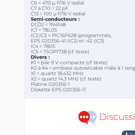
C6 = 470 µ F/16 V radial
C7 à C10 = 22 pF
C13 = 100 µ F/16 V radial
Semi-conducteurs :
D1,D2 = 1N4148
IC1 = 78L05
IC2,IC3 = PIC16F628 (programmés,
EPS 020356-41 (IC2) et -42 (IC3)
IC4 = 7805
IC5 = TSOP1738 (cf. texte)
Divers :
K1 = pile 9 V-compacte (cf. texte)
K2 à K4 = embase autosécable mâle à 1 rang
X1 = quartz 18,432 MHz
X2 = quartz 14,3 MHz (cf. texte)
Platine 020356-1
Diskette EPS 020356-11
Discuss
Qu'