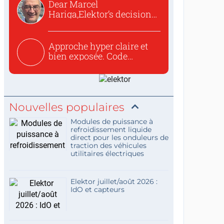
Dear Marcel
Hariga,Elektor’s decision
to republish...
Approche hyper claire et
bien exposée. Code
concis...
Nouvelles populaires
Modules de puissance à
refroidissement liquide
direct pour les onduleurs de
traction des véhicules
utilitaires électriques
Elektor juillet/août 2026 :
IdO et capteurs