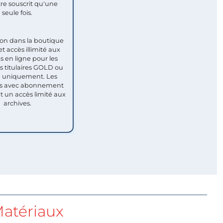
re souscrit qu'une
seule fois.​
ion dans la boutique
et accès illimité aux
s en ligne pour les
titulaires GOLD ou
uniquement. Les
 avec abonnement
nt un accès limité aux
archives.
atériaux