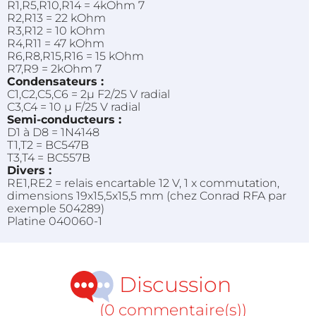
R1,R5,R10,R14 = 4kOhm 7
R2,R13 = 22 kOhm
R3,R12 = 10 kOhm
R4,R11 = 47 kOhm
R6,R8,R15,R16 = 15 kOhm
R7,R9 = 2kOhm 7
Condensateurs :
C1,C2,C5,C6 = 2µ F2/25 V radial
C3,C4 = 10 µ F/25 V radial
Semi-conducteurs :
D1 à D8 = 1N4148
T1,T2 = BC547B
T3,T4 = BC557B
Divers :
RE1,RE2 = relais encartable 12 V, 1 x commutation,
dimensions 19x15,5x15,5 mm (chez Conrad RFA par
exemple 504289)
Platine 040060-1
Discussion
(0 commentaire(s))