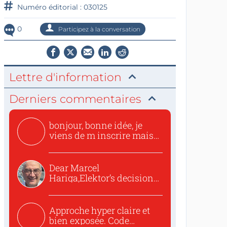
Numéro éditorial : 030125
0
Participez à la conversation
Lettre d'information
Derniers commentaires
bonjour, bonne idée, je
viens de m inscrire mais
o...
Dear Marcel
Hariga,Elektor’s decision
to republish...
Approche hyper claire et
bien exposée. Code