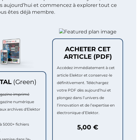
s aujourd’hui et commencez à explorer tout ce
ous êtes déjà membre.
ACHETER CET
ARTICLE (PDF)
Accédez immédiatement à cet
article Elektor et conservez-le
ITAL
(Green)
définitivement. Téléchargez
votre PDF dès aujourd’hui et
agazine imprimé
plongez dans l’univers de
agazine numérique
l’innovation et de l’expertise en
aux archives d'Elektor
électronique d’Elektor.
à 5000+ fichiers
5,00 €
r
e remise dans l'e-