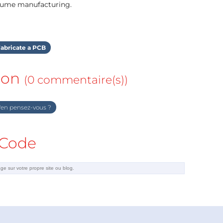
olume manufacturing.
abricate a PCB
ion
(0 commentaire(s))
en pensez-vous ?
Code