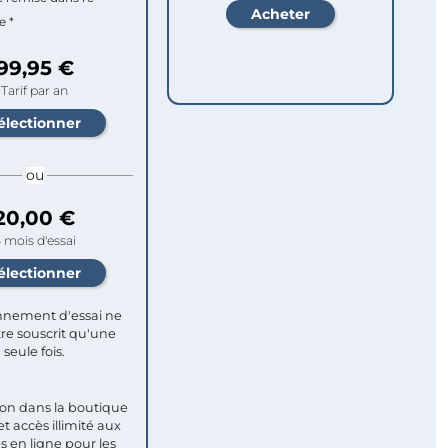
e *
99,95 €
Tarif par an
ou
20,00 €
 mois d'essai
nement d'essai ne
re souscrit qu'une
seule fois.​
ion dans la boutique
et accès illimité aux
s en ligne pour les