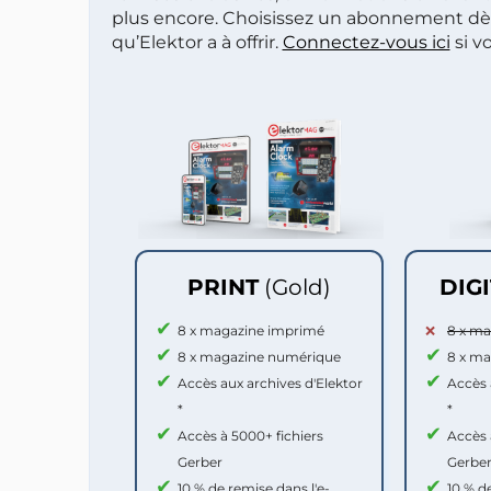
plus encore. Choisissez un abonnement dè
qu’Elektor a à offrir.
Connectez-vous ici
si v
PRINT
(Gold)
DIG
8 x magazine imprimé
8 x m
8 x magazine numérique
8 x m
Accès aux archives d'Elektor
Accès 
*
*
Accès à 5000+ fichiers
Accès 
Gerber
Gerbe
10 % de remise dans l'e-
10 % d