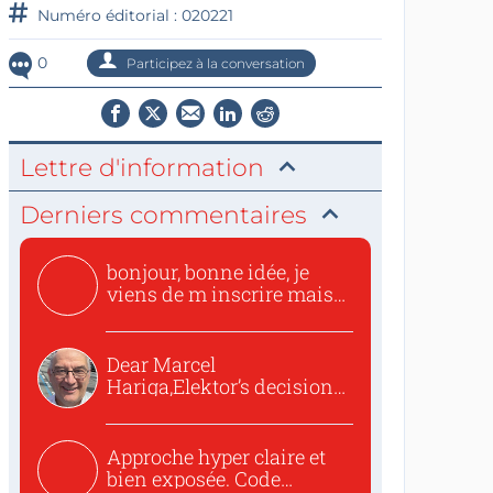
Numéro éditorial : 020221
0
Participez à la conversation
Lettre d'information
Derniers commentaires
bonjour, bonne idée, je
viens de m inscrire mais
o...
Dear Marcel
Hariga,Elektor’s decision
to republish...
Approche hyper claire et
bien exposée. Code