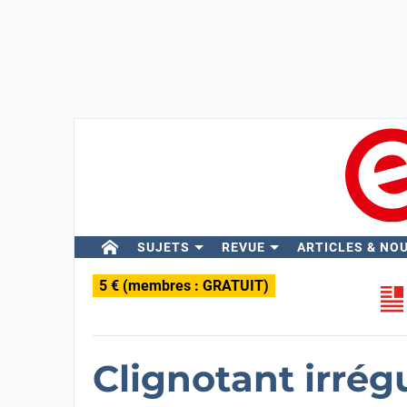
SUJETS
REVUE
ARTICLES & NO
5 € (membres : GRATUIT)
Clignotant irrégu