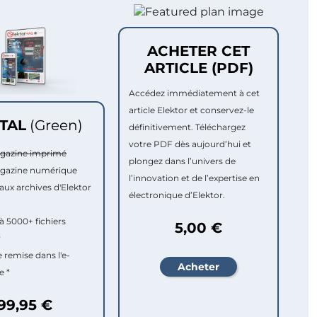
ACHETER CET
ARTICLE (PDF)
Accédez immédiatement à cet
article Elektor et conservez-le
ITAL
(Green)
définitivement. Téléchargez
votre PDF dès aujourd’hui et
agazine imprimé
plongez dans l’univers de
agazine numérique
l’innovation et de l’expertise en
aux archives d'Elektor
électronique d’Elektor.
à 5000+ fichiers
5,00 €
r
e remise dans l'e-
e *
99,95 €