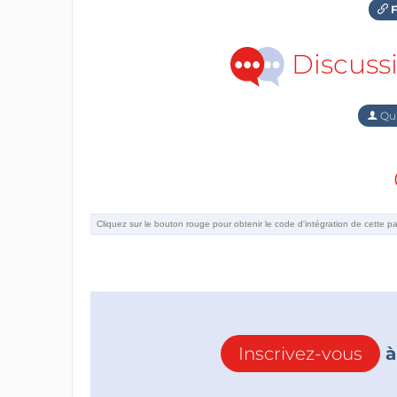
F
Discuss
Qu'
Inscrivez-vous
à