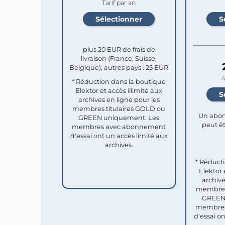
Tarif par an
plus 20 EUR de frais de
livraison (France, Suisse,
Belgique), autres pays : 25 EUR
4
* Réduction dans la boutique
Elektor et accès illimité aux
archives en ligne pour les
membres titulaires GOLD ou
Un abon
GREEN uniquement. Les
peut êt
membres avec abonnement
d'essai ont un accès limité aux
archives.
* Réduct
Elektor 
archive
membres 
GREEN 
membres
d'essai o