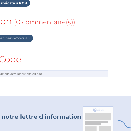
abricate a PCB
ion
(0 commentaire(s))
en pensez-vous ?
Code
 notre lettre d'information