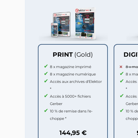
PRINT
(Gold)
DIG
8 x magazine imprimé
8 x m
8 x magazine numérique
8 x m
Accès aux archives d'Elektor
Accès 
*
*
Accès à 5000+ fichiers
Accès 
Gerber
Gerbe
10 % de remise dans l'e-
10 % d
choppe *
chopp
144,95 €