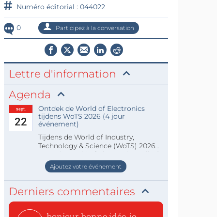
Numéro éditorial : 044022
0
Participez à la conversation
Lettre d'information
Agenda
Ontdek de World of Electronics
sept.
tijdens WoTS 2026 (4 jour
22
événement)
Tijdens de World of Industry,
Technology & Science (WoTS) 2026
staat de World of Electronics volledi
Ajoutez votre événement
Derniers commentaires
bonjour, bonne idée, je