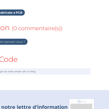
abricate a PCB
ion
(0 commentaire(s))
en pensez-vous ?
Code
 notre lettre d'information