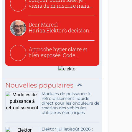
viens de m inscrire mais
o...
Dear Marcel
Hariga,Elektor’s decision
to republish...
Approche hyper claire et
bien exposée. Code
concis...
Nouvelles populaires
Modules de puissance à
refroidissement liquide
direct pour les onduleurs de
traction des véhicules
utilitaires électriques
Elektor juillet/août 2026 :