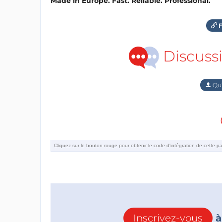
Made in Europe. Fast. Reliable. Professional.
F
Discuss
Qu'
Inscrivez-vous
à