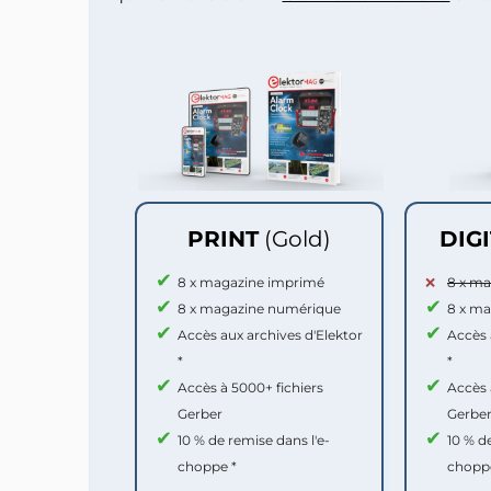
PRINT
(Gold)
DIG
8 x magazine imprimé
8 x m
8 x magazine numérique
8 x m
Accès aux archives d'Elektor
Accès 
*
*
Accès à 5000+ fichiers
Accès 
Gerber
Gerbe
10 % de remise dans l'e-
10 % d
choppe *
chopp