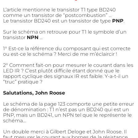
L’article mentionne le transistor T1 type BD240
comme un transistor de “postcombustion” ...
Le transistor BD240 est un transistor de type
PNP
.
Sur le schéma on retrouve pour T1 le symbole d’un
transistor
NPN
...
1° Est-ce la référence du composant qui est correcte
ou est-ce le schéma ? Merci de me m’éclaircir !
2° Comment fait-on pour mesurer le courant dans les
LED IR ? C’est plutôt difficile étant donné que le
rapport cyclique des signaux IR est faible. Y-a-t-il un
“truc” pratique ?
Salutations, John Roose
Le schéma de la page 123 comporte une petite erreur
de dénomination : T1 n’est pas un BD240 qui est un
PNP, mais un BD241, un NPN tel que le représente le
schéma...
Un double merci à Gilbert Deloge et John Roose. Il
faut mesurer le courant aux bornes de la résistance