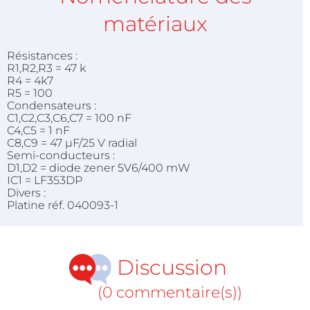
matériaux
Résistances :
R1,R2,R3 = 47 k
R4 = 4k7
R5 = 100
Condensateurs :
C1,C2,C3,C6,C7 = 100 nF
C4,C5 = 1 nF
C8,C9 = 47 µF/25 V radial
Semi-conducteurs :
D1,D2 = diode zener 5V6/400 mW
IC1 = LF353DP
Divers :
Platine réf. 040093-1
Discussion
(0 commentaire(s))